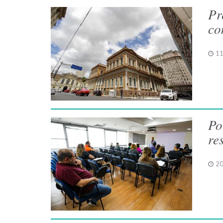
Pr
co
11
Po
re
20