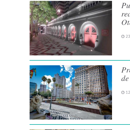
Pu
re
Ot
23
Pr
de
12