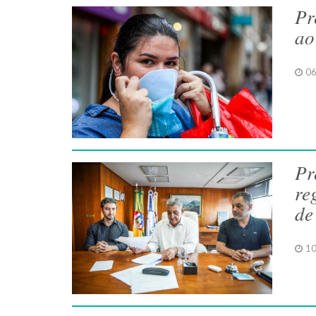
Pr
ao
06
Pr
re
de
10