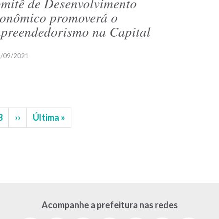
mitê de Desenvolvimento
onômico promoverá o
preendedorismo na Capital
/09/2021
na
Página
3
Próxima
››
Última
Última »
página
página
Acompanhe a prefeitura nas redes