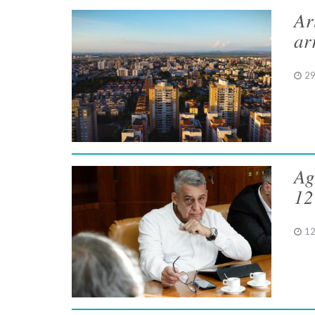
Ar
ar
29
Ag
12
12