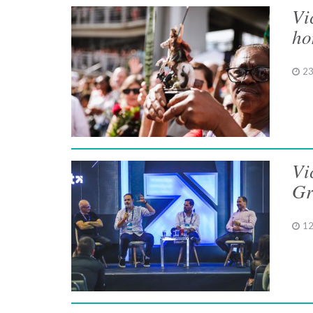
Vi
ho
23
Vi
Gr
12