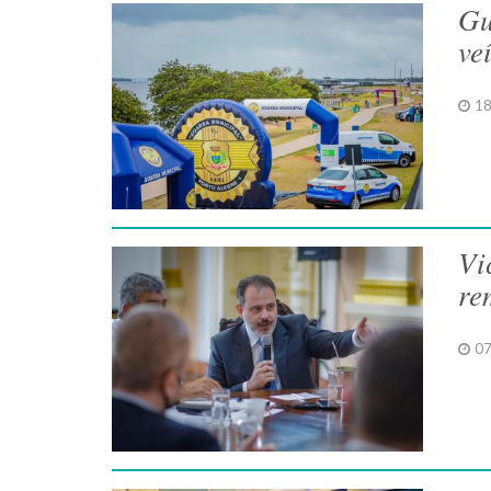
Gu
ve
18
Vi
re
07