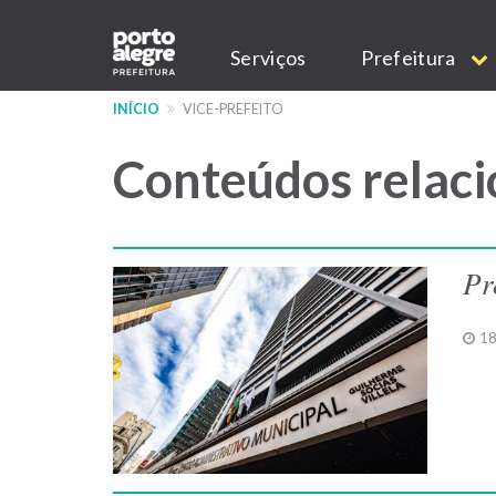
Pular
Main
para
Serviços
Prefeitura
o
navigation
conteúdo
INÍCIO
VICE-PREFEITO
principal
Conteúdos relaci
Pr
18