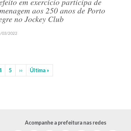
efeito em exercício participa de
menagem aos 250 anos de Porto
egre no Jockey Club
/03/2022
na
Página
4
Página
5
Próxima
››
Última
Última »
página
página
Acompanhe a prefeitura nas redes