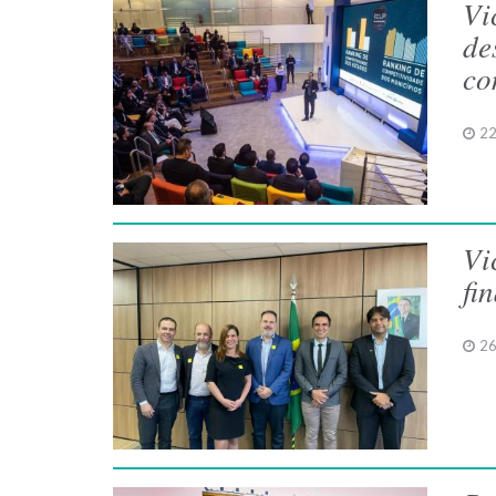
Vi
de
co
22
Vi
fi
26