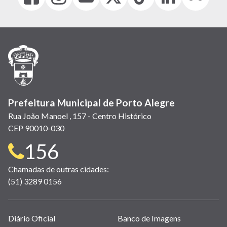
(link
(link
(link
(Antigo
(link
(link
(link
abre
abre
abre
Twitter)
abre
abre
abre
em
em
em
(link
em
em
em
nova
nova
nova
abre
nova
nova
nova
janela)
janela)
janela)
em
janela)
janela)
janela)
nova
janela)
Prefeitura Municipal de Porto Alegre
Rua João Manoel , 157 - Centro Histórico
CEP 90010-030
Telefone
156
para
Chamadas de outras cidades:
(51) 3289 0156
contato:
Links
Diário Oficial
Banco de Imagens