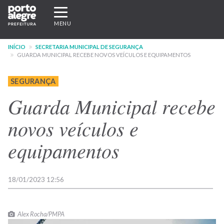
Pular
Expandir/recolher
para
navegação
MENU
o
conteúdo
INÍCIO
SECRETARIA MUNICIPAL DE SEGURANÇA
principal
GUARDA MUNICIPAL RECEBE NOVOS VEÍCULOS E EQUIPAMENTOS
SEGURANÇA
Guarda Municipal recebe
novos veículos e
equipamentos
18/01/2023 12:56
Alex Rocha/PMPA