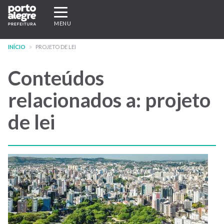
Pular
Expandir/recolher
para
navegação
MENU
o
conteúdo
INÍCIO
PROJETO DE LEI
principal
Conteúdos
relacionados a: projeto
de lei