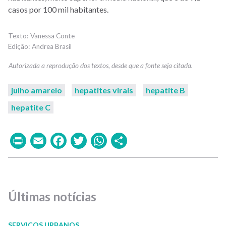
casos por 100 mil habitantes.
Vanessa Conte
Andrea Brasil
julho amarelo
hepatites virais
hepatite B
hepatite C
Print
Email
Facebook
Twitter
WhatsApp
Share
Últimas notícias
SERVIÇOS URBANOS