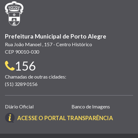
janela)
janela)
janela)
em
janela)
janela)
janela)
nova
janela)
Prefeitura Municipal de Porto Alegre
Rua João Manoel , 157 - Centro Histórico
CEP 90010-030
Telefone
156
para
Chamadas de outras cidades:
(51) 3289 0156
contato:
Links
Diário Oficial
Banco de Imagens
úteis
(LINK
ACESSE O PORTAL TRANSPARÊNCIA
(abrem
ABRE
em
EM
nova