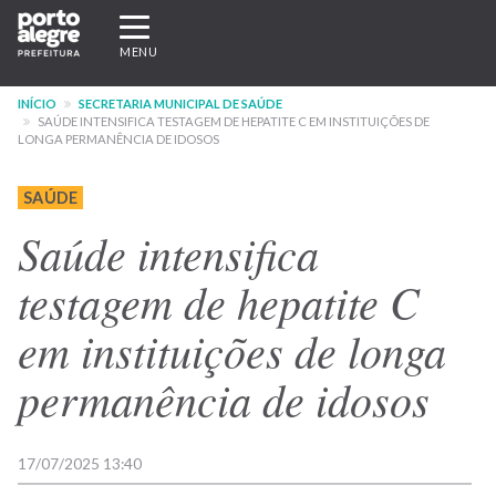
Pular
Expandir/recolher
para
navegação
MENU
o
conteúdo
INÍCIO
SECRETARIA MUNICIPAL DE SAÚDE
principal
SAÚDE INTENSIFICA TESTAGEM DE HEPATITE C EM INSTITUIÇÕES DE
LONGA PERMANÊNCIA DE IDOSOS
SAÚDE
Saúde intensifica
testagem de hepatite C
em instituições de longa
permanência de idosos
17/07/2025 13:40