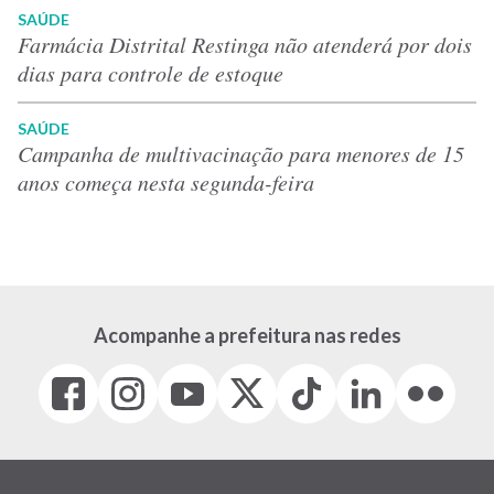
SAÚDE
Farmácia Distrital Restinga não atenderá por dois
dias para controle de estoque
SAÚDE
Campanha de multivacinação para menores de 15
anos começa nesta segunda-feira
Acompanhe a prefeitura nas redes
Facebook
Instagram
Youtube
X
Tiktok
LinkedIn
Flickr
(link
(link
(link
(Antigo
(link
(link
(link
abre
abre
abre
Twitter)
abre
abre
abre
em
em
em
(link
em
em
em
nova
nova
nova
abre
nova
nova
nova