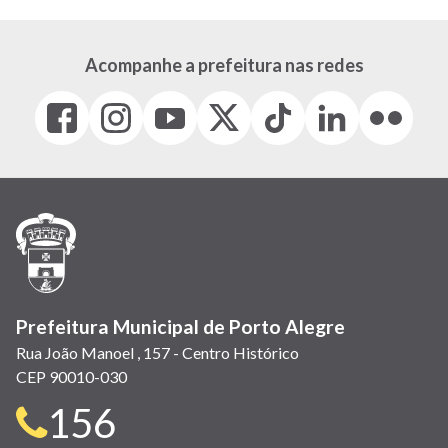
Acompanhe a prefeitura nas redes
Facebook
Instagram
Youtube
X
Tiktok
LinkedIn
Flickr
(link
(link
(link
(Antigo
(link
(link
(link
abre
abre
abre
Twitter)
abre
abre
abre
em
em
em
(link
em
em
em
nova
nova
nova
abre
nova
nova
nova
janela)
janela)
janela)
em
janela)
janela)
janela)
nova
janela)
Prefeitura Municipal de Porto Alegre
Rua João Manoel , 157 - Centro Histórico
CEP 90010-030
Telefone
156