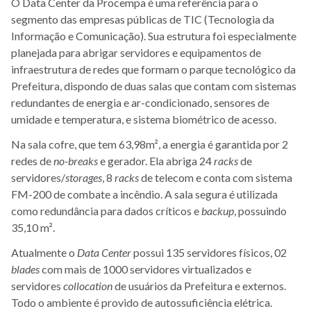
O Data Center da Procempa é uma referência para o
segmento das empresas públicas de TIC (Tecnologia da
Informação e Comunicação). Sua estrutura foi especialmente
planejada para abrigar servidores e equipamentos de
infraestrutura de redes que formam o parque tecnológico da
Prefeitura, dispondo de duas salas que contam com sistemas
redundantes de energia e ar-condicionado, sensores de
umidade e temperatura, e sistema biométrico de acesso.
Na sala cofre, que tem 63,98m², a energia é garantida por 2
redes de
no-breaks
e gerador. Ela abriga 24
racks
de
servidores/
storages
, 8
racks
de telecom e conta com sistema
FM-200 de combate a incêndio. A sala segura é utilizada
como redundância para dados críticos e
backup
, possuindo
35,10 m².
Atualmente o
Data Center
possui 135 servidores físicos, 02
blades
com mais de 1000 servidores virtualizados e
servidores
collocation
de usuários da Prefeitura e externos.
Todo o ambiente é provido de autossuficiência elétrica.