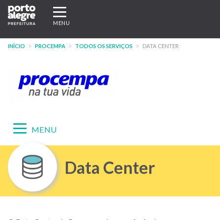
Pular
Expandir/recolher
para
navegação
MENU
o
conteúdo
INÍCIO
PROCEMPA
TODOS OS SERVIÇOS
DATA CENTER
principal
Expandir/recolher
MENU
navegação
Menu
Data Center
-
Site
PROCEMPA