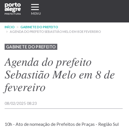
Pular
Expandir/recolher
para
navegação
MENU
o
conteúdo
INÍCIO
GABINETE DO PREFEITO
principal
AGENDA DO PREFEITO SEBASTIÃO MELO EM 8 DE FEVEREIRO
GABINETE DO PREFEITO
Agenda do prefeito
Sebastião Melo em 8 de
fevereiro
08/02/2025 08:23
10h - Ato de nomeação de Prefeitos de Praças - Região Sul