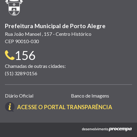
nova
janela)
Prefeitura Municipal de Porto Alegre
Rua João Manoel , 157 - Centro Histórico
CEP 90010-030
Telefone
156
para
Chamadas de outras cidades:
(51) 3289 0156
contato:
Links
Diário Oficial
Banco de Imagens
úteis
(LINK
ACESSE O PORTAL TRANSPARÊNCIA
(abrem
ABRE
em
EM
nova
(link
NOVA
janela)