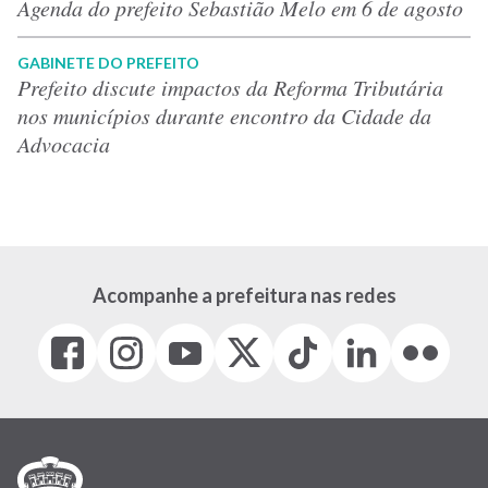
Agenda do prefeito Sebastião Melo em 6 de agosto
GABINETE DO PREFEITO
Prefeito discute impactos da Reforma Tributária
nos municípios durante encontro da Cidade da
Advocacia
Acompanhe a prefeitura nas redes
Facebook
Instagram
Youtube
X
Tiktok
LinkedIn
Flickr
(link
(link
(link
(Antigo
(link
(link
(link
abre
abre
abre
Twitter)
abre
abre
abre
em
em
em
(link
em
em
em
nova
nova
nova
abre
nova
nova
nova
janela)
janela)
janela)
em
janela)
janela)
janela)