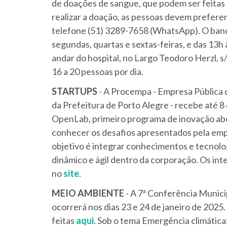
de doações de sangue, que podem ser feitas 
realizar a doação, as pessoas devem prefer
telefone (51) 3289-7658 (WhatsApp). O banc
segundas, quartas e sextas-feiras, e das 13h 
andar do hospital, no Largo Teodoro Herzl, 
16 a 20 pessoas por dia.
STARTUPS
- A Procempa - Empresa Pública
da Prefeitura de Porto Alegre - recebe até 8
OpenLab, primeiro programa de inovação ab
conhecer os desafios apresentados pela empr
objetivo é integrar conhecimentos e tecnolo
dinâmico e ágil dentro da corporação. Os i
no
site
.
MEIO
AMBIENTE
- A 7ª Conferência Munic
ocorrerá nos dias 23 e 24 de janeiro de 2025
feitas
aqui
. Sob o tema Emergência climática