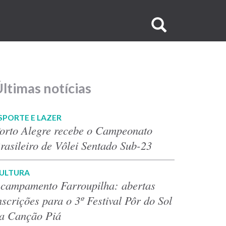
Buscar
no
site
ltimas notícias
SPORTE E LAZER
orto Alegre recebe o Campeonato
rasileiro de Vôlei Sentado Sub-23
ULTURA
campamento Farroupilha: abertas
nscrições para o 3º Festival Pôr do Sol
a Canção Piá