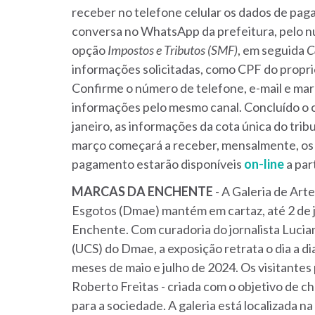
receber no telefone celular os dados de pa
conversa no WhatsApp da prefeitura, pelo 
opção
Impostos e Tributos (SMF)
, em seguida
C
informações solicitadas, como CPF do propr
Confirme o número de telefone, e-mail e mar
informações pelo mesmo canal. Concluído o 
janeiro, as informações da cota única do tribu
março começará a receber, mensalmente, os 
pagamento estarão disponíveis
on-line
a part
MARCAS
DA
ENCHENTE
- A Galeria de Ar
Esgotos (Dmae) mantém em cartaz, até 2 de j
Enchente. Com curadoria do jornalista Luci
(UCS) do Dmae, a exposição retrata o dia a 
meses de maio e julho de 2024. Os visitantes
Roberto Freitas - criada com o objetivo de c
para a sociedade. A galeria está localizada 