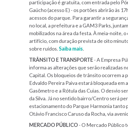
participação é gratuita, com entrada pelo Pó
Gaúcho (acesso E) - os portões abrirão às 17h
acessos do parque. Para garantir a segurança
no local, a prefeitura e a GAM3 Parks, junt
mobilizados na área da festa. À meia-noite, 
artifício, com duração prevista de oito minuto
sobre ruídos.
Saiba mais
.
TRÂNSITO E TRANSPORTE
- A Empresa Púb
informa as alterações que serão realizadas no
Capital. Os bloqueios de trânsito ocorrem a pa
Edvaldo Pereira Paiva estará bloqueada em a
Gasômetro e a Rótula das Cuias. O desvio se
da Silva. Já no sentido bairro/Centro será pe
estacionamento do Parque Harmonia tanto pe
Otávio Francisco Caruso da Rocha, via aven
MERCADO PÚBLICO
- O Mercado Público t