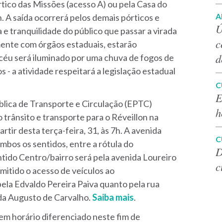
rtico das Missões (acesso A) ou pela Casa do
A
. A saída ocorrerá pelos demais pórticos e
Ú
 e tranquilidade do público que passar a virada
c
amente com órgãos estaduais, estarão
d
o céu será iluminado por uma chuva de fogos de
s - a atividade respeitará a legislação estadual
C
E
lica de Transporte e Circulação (EPTC)
h
 trânsito e transporte para o Réveillon na
rtir desta terça-feira, 31, às 7h. A avenida
C
mbos os sentidos, entre a rótula do
D
ntido Centro/bairro será pela avenida Loureiro
c
rmitido o acesso de veículos ao
la Edvaldo Pereira Paiva quanto pela rua
ida Augusto de Carvalho.
Saiba mais
.
em horário diferenciado neste fim de