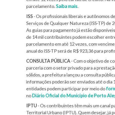
parcelamento.
Saiba mais
.
ISS
- Os profissionais liberais e autônomos 
Serviços de Qualquer Natureza (ISS-TP) de 2
As guias para pagamento já estão disponívei
de 14 mil contribuintes podem escolher entr
parcelamento em até 12 vezes, com venciment
anual do ISS-TP será de R$ 923,36 para profi
CONSULTA
PÚBLICA
- Com o objetivo de co
parceria com o setor privado para a prestaç
sólidos, a prefeitura lançou a consulta públi
informações poderão ser enviados até o dia 
entidades podem participar por meio do
form
no
Diário Oficial do Município de Porto Al
IPTU
- Os contribuintes têm mais um canal p
Territorial Urbano (IPTU). Quem desejar, j