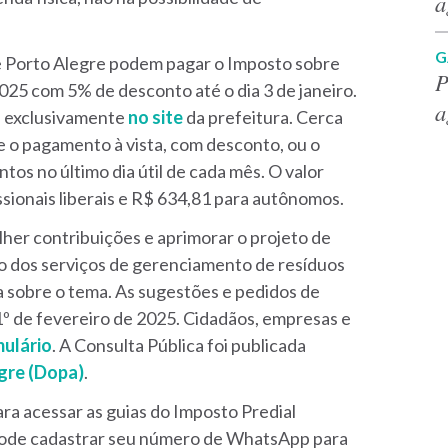
a
G
de Porto Alegre podem pagar o Imposto sobre
P
025 com 5% de desconto até o dia 3 de janeiro.
a
s exclusivamente
no site
da prefeitura. Cerca
e o pagamento à vista, com desconto, ou o
os no último dia útil de cada mês. O valor
ssionais liberais e R$ 634,81 para autônomos.
lher contribuições e aprimorar o projeto de
ão dos serviços de gerenciamento de resíduos
ca sobre o tema. As sugestões e pedidos de
1º de fevereiro de 2025. Cidadãos, empresas e
ulário
. A Consulta Pública foi publicada
egre (Dopa)
.
ara acessar as guias do Imposto Predial
á pode cadastrar seu número de WhatsApp para