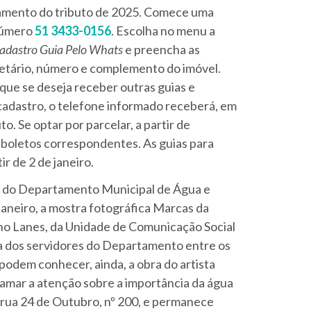
gamento do tributo de 2025. Comece uma
número
51 3433-0156
. Escolha no menu a
adastro Guia Pelo Whats
e preencha as
ietário, número e complemento do imóvel.
que se deseja receber outras guias e
cadastro, o telefone informado receberá, em
to. Se optar por parcelar,
a partir de
boletos correspondentes. As guias para
ir de 2 de janeiro.
te do Departamento Municipal de Água e
aneiro, a mostra fotográfica Marcas da
ano Lanes, da Unidade de Comunicação Social
dia dos servidores do Departamento entre os
 podem conhecer, ainda, a obra do artista
hamar a atenção sobre a importância da água
na rua 24 de Outubro, nº 200, e permanece