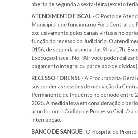
aberta de segunda a sexta-feira (exceto feri
ATENDIMENTO
FISCAL
- O Posto de Atend
Município, que funciona no Foro Central de 
exclusivamente pelos canais virtuais no perí
função do recesso do Judiciário. O atendim
0156, de segunda a sexta, das 9h às 17h. Esc
Execução Fiscal. No PAF você pode realizar 
pagamento integral ou parcelado de dívidas j
RECESSO
FORENSE
- A Procuradoria-Geral 
suspender as sessões de mediação da Central
Permanente de Inquérito no período entre 2
2025. A medida leva em consideração o perío
acordo com o Código de Processo Civil. O a
interrupção.
BANCO DE SANGUE
- O Hospital de Pronto