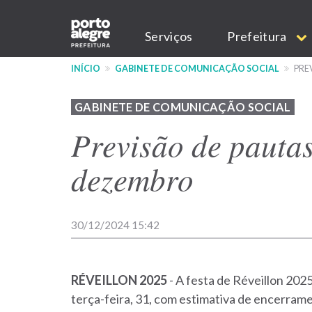
Pular
Main
para
Serviços
Prefeitura
o
navigation
conteúdo
INÍCIO
GABINETE DE COMUNICAÇÃO SOCIAL
PREV
principal
GABINETE DE COMUNICAÇÃO SOCIAL
Previsão de pautas:
dezembro
30/12/2024 15:42
RÉVEILLON 2025
- A festa de Réveillon 20
terça-feira, 31, com estimativa de encerrame