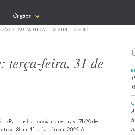
Órgãos
ISÃO DE PAUTAS: TERÇA-FEIRA, 31 DE DEZEMBRO
Ú
 terça-feira, 31 de
E
P
B
C
A
i
25 no Parque Harmonia começa às 17h20 de
d
nto às 3h de 1º de janeiro de 2025. A