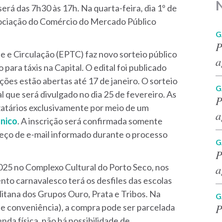
erá das 7h30 às 17h. Na quarta-feira, dia 1º de
ssociação do Comércio do Mercado Público
G
P
e e Circulação (EPTC) faz novo sorteio público
a
ara táxis na Capital. O edital foi publicado
ições estão abertas até 17 de janeiro. O sorteio
G
l que será divulgado no dia 25 de fevereiro. As
P
izatários exclusivamente por meio de um
a
ônico
. A inscrição será confirmada somente
reço de e-mail informado durante o processo
G
P
2025 no Complexo Cultural do Porto Seco, nos
a
ento carnavalesco terá os desfiles das escolas
itana dos Grupos Ouro, Prata e Tribos. Na
G
P
de conveniência), a compra pode ser parcelada
nda física, não há possibilidade de