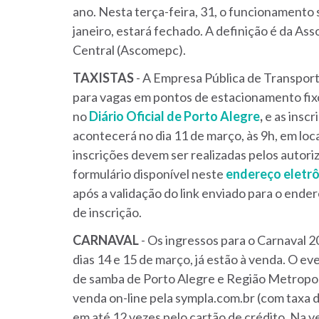
ano. Nesta terça-feira, 31, o funcionamento s
janeiro, estará fechado. A definição é da A
Central (Ascomepc).
TAXISTAS
- A Empresa Pública de Transport
para vagas em pontos de estacionamento fixo p
no
Diário Oficial de Porto Alegre
,
e as inscr
acontecerá no dia 11 de março, às 9h, em loca
inscrições devem ser realizadas pelos autor
formulário disponível neste
endereço eletr
após a validação do link enviado para o ende
de inscrição.
CARNAVAL
- Os ingressos para o Carnaval 
dias 14 e 15 de março, já estão à venda. O ev
de samba de Porto Alegre e Região Metropol
venda on-line pela sympla.com.br (com taxa 
em até 12 vezes pelo cartão de crédito. Na ve