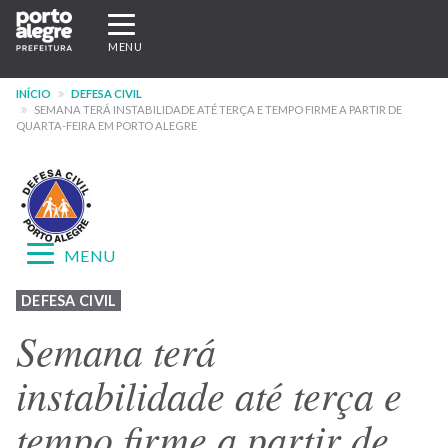
Pular
Expandir/recolher
para
navegação
MENU
o
conteúdo
INÍCIO
DEFESA CIVIL
principal
SEMANA TERÁ INSTABILIDADE ATÉ TERÇA E TEMPO FIRME A PARTIR DE
QUARTA-FEIRA EM PORTO ALEGRE
Expandir/recolher
MENU
navegação
Menu
DEFESA CIVIL
-
Semana terá
site
instabilidade até terça e
Defesa
tempo firme a partir de
Civil