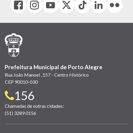
Facebook
Instagram
Youtube
X
Tiktok
LinkedIn
Flickr
(link
(link
(link
(Antigo
(link
(link
(link
abre
abre
abre
Twitter)
abre
abre
abre
em
em
em
(link
em
em
em
nova
nova
nova
abre
nova
nova
nova
janela)
janela)
janela)
em
janela)
janela)
janela)
nova
janela)
Prefeitura Municipal de Porto Alegre
Rua João Manoel , 157 - Centro Histórico
CEP 90010-030
Telefone
156
para
Chamadas de outras cidades:
(51) 3289 0156
contato: