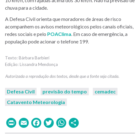
10 km/h, com rajadas acima dos 30 km/h. Não há previsão de
chuva para a cidade.
A Defesa Civil orienta que moradores de áreas de risco
acompanhem os avisos meteorológicos pelos canais oficiais,
redes sociais e pelo
POAClima
. Em caso de emergência, a
população pode acionar o telefone 199.
Bárbara Barbieri
Lissandra Mendonça
Defesa Civil
previsão do tempo
cemadec
Catavento Meteorologia
Print
Email
Facebook
Twitter
WhatsApp
Share