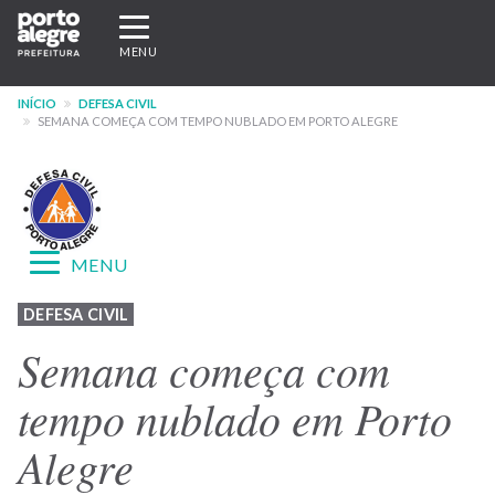
Pular
Expandir/recolher
para
navegação
MENU
o
conteúdo
INÍCIO
DEFESA CIVIL
principal
SEMANA COMEÇA COM TEMPO NUBLADO EM PORTO ALEGRE
Expandir/recolher
MENU
navegação
Menu
DEFESA CIVIL
-
Semana começa com
site
tempo nublado em Porto
Defesa
Alegre
Civil