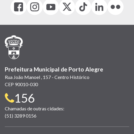
Facebook
Instagram
Youtube
X
Tiktok
LinkedIn
Flickr
(link
(link
(link
(Antigo
(link
(link
(link
abre
abre
abre
Twitter)
abre
abre
abre
em
em
em
(link
em
em
em
nova
nova
nova
abre
nova
nova
nova
janela)
janela)
janela)
em
janela)
janela)
janela)
nova
janela)
Prefeitura Municipal de Porto Alegre
Rua João Manoel , 157 - Centro Histórico
CEP 90010-030
Telefone
156
para
Chamadas de outras cidades:
(51) 3289 0156
contato: