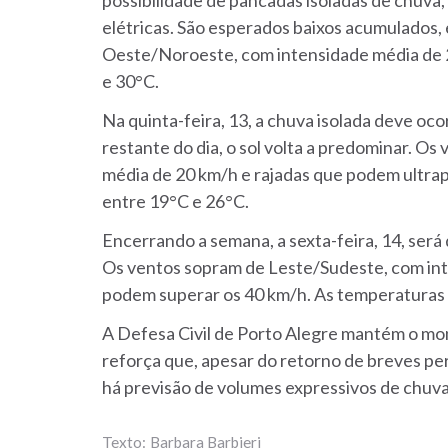
possibilidade de pancadas isoladas de chuv
elétricas. São esperados baixos acumulados,
Oeste/Noroeste, com intensidade média de 2
e 30°C.
Na quinta-feira, 13, a chuva isolada deve oc
restante do dia, o sol volta a predominar. O
média de 20 km/h e rajadas que podem ultra
entre 19°C e 26°C.
Encerrando a semana, a sexta-feira, 14, será
Os ventos sopram de Leste/Sudeste, com int
podem superar os 40 km/h. As temperaturas 
A Defesa Civil de Porto Alegre mantém o mo
reforça que, apesar do retorno de breves pe
há previsão de volumes expressivos de chuv
Barbara Barbieri