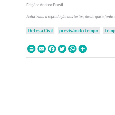
Andrea Brasil
Defesa Civil
previsão do tempo
temp
Print
Email
Facebook
Twitter
WhatsAp
Share