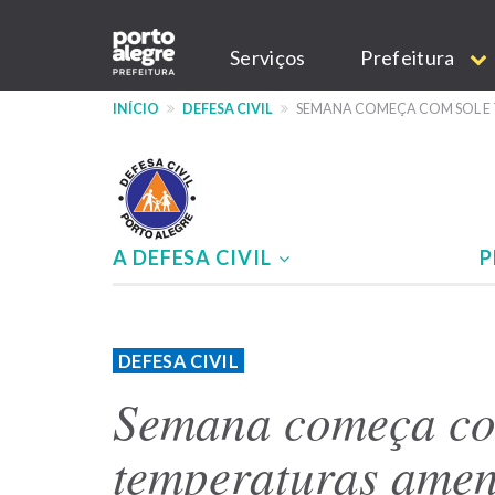
Pular
Main
para
Serviços
Prefeitura
o
navigation
conteúdo
INÍCIO
DEFESA CIVIL
SEMANA COMEÇA COM SOL E 
principal
A DEFESA CIVIL
P
Menu
-
DEFESA CIVIL
site
Semana começa co
Defesa
temperaturas amen
Civil