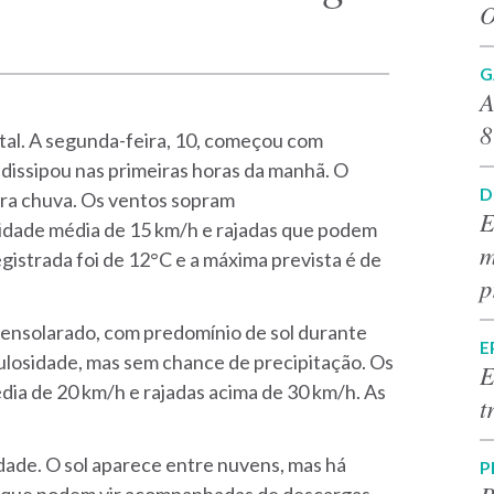
O
G
A
8
al. A segunda-feira, 10, começou com
 dissipou nas primeiras horas da manhã. O
D
para chuva. Os ventos sopram
E
dade média de 15 km/h e rajadas que podem
m
istrada foi de 12°C e a máxima prevista é de
p
e ensolarado, com predomínio de sol durante
E
bulosidade, mas sem chance de precipitação. Os
E
ia de 20 km/h e rajadas acima de 30 km/h. As
t
idade. O sol aparece entre nuvens, mas há
P