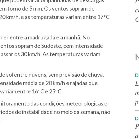
P
a, que podem vir acompanhadas de descargas
c
 em torno de 5 mm. Os ventos sopram de
0 km/h, e as temperaturas variam entre 17°C
C
orrer entre a madrugada e a manhã. No
s ventos sopram de Sudeste, com intensidade
passar os 30 km/h. As temperaturas variam
N
 de sol entre nuvens, sem previsão de chuva.
D
E
ensidade média de 20 km/h e rajadas que
m
variam entre 16°C e 25°C.
p
nitoramento das condições meteorológicas e
ríodos de instabilidade no meio da semana, não
D
a.
P
a