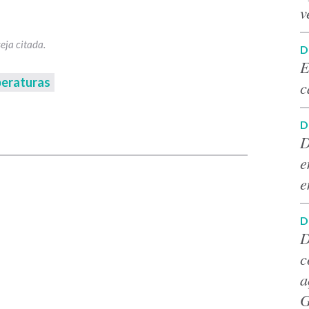
v
D
E
eraturas
c
p
D
D
e
e
D
D
c
a
G