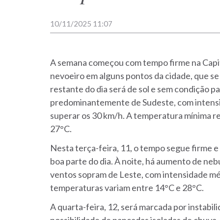
10/11/2025 11:07
A semana começou com tempo firme na Capit
nevoeiro em alguns pontos da cidade, que se
restante do dia será de sol e sem condição 
predominantemente de Sudeste, com intensi
superar os 30 km/h. A temperatura mínima reg
27°C.
Nesta terça-feira, 11, o tempo segue firme 
boa parte do dia. À noite, há aumento de ne
ventos sopram de Leste, com intensidade méd
temperaturas variam entre 14°C e 28°C.
A quarta-feira, 12, será marcada por instabil