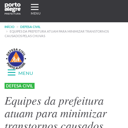
Pular
Expandir/recolher
para
navegação
MENU
o
conteúdo
INÍCIO
DEFESA CIVIL
principal
EQUIPES DA PREFEITURA ATUAM PARA MINIMIZAR TRANSTORNOS
CAUSADOS PELAS CHUVAS
Expandir/recolher
MENU
navegação
Menu
DEFESA CIVIL
-
Equipes da prefeitura
site
atuam para minimizar
Defesa
transtornos causados
Civil