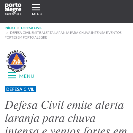
Pular
Expandir/recolher
para
navegação
MENU
o
conteúdo
INÍCIO
DEFESA CIVIL
principal
DEFESA CIVIL EMITE ALERTA LARANJA PARA CHUVA INTENSA E VENTOS
FORTES EM PORTO ALEGRE
Expandir/recolher
MENU
navegação
Menu
DEFESA CIVIL
-
Defesa Civil emite alerta
site
laranja para chuva
Defesa
intensa e ventos fortes em
Civil