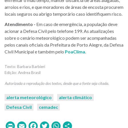
enfrentar o mau tempo, manter distância de áreas alagadas,
arroios e rios, e que moradores de áreas de encosta procurem
locais seguros ou abrigo temporário caso identifiquem risco.
Atendimento -
Em caso de emergência, a população deve
acionar a Defesa Civil pelo telefone 199. As atualizações
sobre o cenário meteorológico podem ser acompanhadas
pelos canais oficiais da Prefeitura de Porto Alegre, da Defesa
Civil Municipal e também pelo
PoaClima
.
Barbara Barbieri
Andrea Brasil
alerta meteorológico
alerta climático
Defesa Civil
cemadec
Print
Email
Facebook
Twitter
WhatsApp
Share