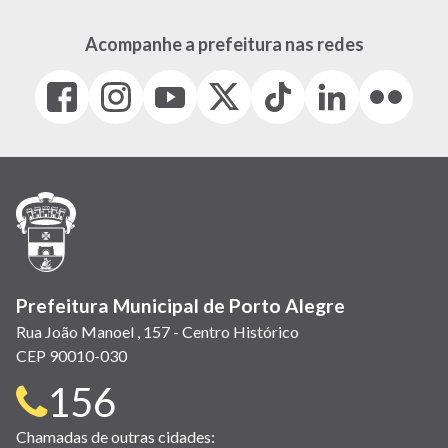
Acompanhe a prefeitura nas redes
Facebook
Instagram
Youtube
X
Tiktok
LinkedIn
Flickr
(link
(link
(link
(Antigo
(link
(link
(link
abre
abre
abre
Twitter)
abre
abre
abre
em
em
em
(link
em
em
em
nova
nova
nova
abre
nova
nova
nova
janela)
janela)
janela)
em
janela)
janela)
janela)
nova
janela)
Prefeitura Municipal de Porto Alegre
Rua João Manoel , 157 - Centro Histórico
CEP 90010-030
Telefone
156
para
Chamadas de outras cidades: