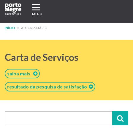
Pular
Expandir/recolher
para
navegação
MENU
o
conteúdo
INÍCIO
AUTORIZATÁRIO
principal
Carta de Serviços
saiba mais
resultado da pesquisa de satisfação