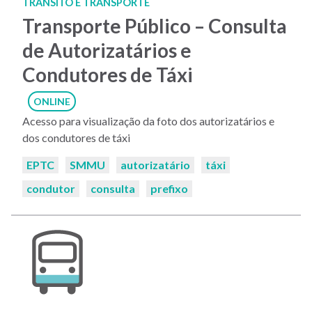
TRÂNSITO E TRANSPORTE
Transporte Público – Consulta
de Autorizatários e
Condutores de Táxi
ONLINE
Acesso para visualização da foto dos autorizatários e
dos condutores de táxi
Palavras-
EPTC
SMMU
autorizatário
táxi
chaves:
condutor
consulta
prefixo