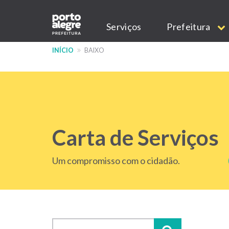
Pular
Main
para
Serviços
Prefeitura
o
navigation
conteúdo
INÍCIO
BAIXO
principal
Carta de Serviços
Um compromisso com o cidadão.