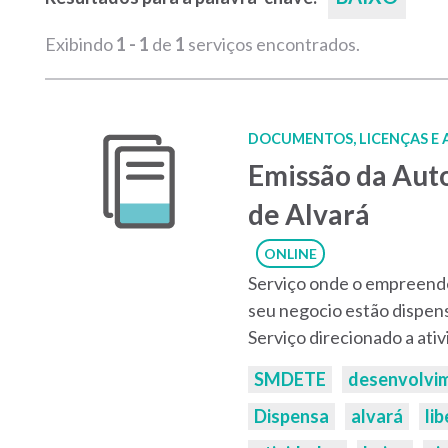
Exibindo
1 - 1
de
1
serviços encontrados.
DOCUMENTOS, LICENÇAS E
Emissão da Aut
de Alvará
ONLINE
Serviço onde o empreende
seu negocio estão dispens
Serviço direcionado a ativ
Palavras-
SMDETE
desenvolvi
chaves:
Dispensa
alvará
li