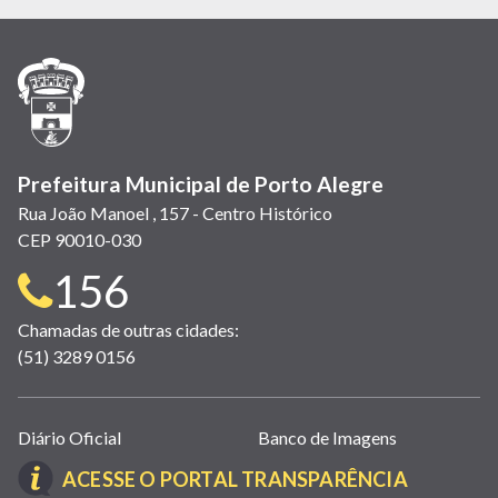
em
em
em
(link
em
em
em
nova
nova
nova
abre
nova
nova
nova
janela)
janela)
janela)
em
janela)
janela)
janela)
nova
janela)
Prefeitura Municipal de Porto Alegre
Rua João Manoel , 157 - Centro Histórico
CEP 90010-030
Telefone
156
para
Chamadas de outras cidades:
(51) 3289 0156
contato:
Links
Diário Oficial
Banco de Imagens
úteis
(LINK
ACESSE O PORTAL TRANSPARÊNCIA
(abrem