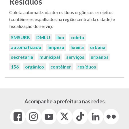
Resíduos
Coleta automatizada de resíduos orgânicos e rejeitos
(contêineres espalhados na região central da cidade) e
fiscalização do serviço
Palavras-
SMSURB
DMLU
lixo
coleta
chaves:
automatizada
limpeza
lixeira
urbana
secretaria
municipal
serviços
urbanos
156
orgânico
contêiner
resíduos
Acompanhe a prefeitura nas redes
Facebook
Instagram
Youtube
X
Tiktok
LinkedIn
Flickr
(link
(link
(link
(Antigo
(link
(link
(link
abre
abre
abre
Twitter)
abre
abre
abre