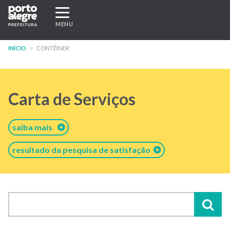
Pular
Expandir/recolher
para
navegação
MENU
o
conteúdo
INÍCIO
CONTÊINER
principal
Carta de Serviços
saiba mais
resultado da pesquisa de satisfação