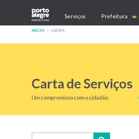
Pular
Main
para
Serviços
Prefeitura
o
navigation
conteúdo
INÍCIO
LIXEIRA
principal
Carta de Serviços
Um compromisso com o cidadão.