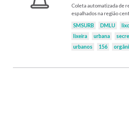
Coleta automatizada de re
espalhados na região centr
Palavras-
SMSURB
DMLU
lix
chaves:
lixeira
urbana
secre
urbanos
156
orgân