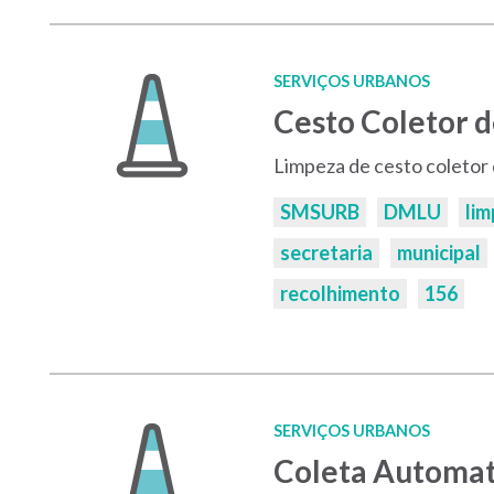
SERVIÇOS URBANOS
Cesto Coletor d
Limpeza de cesto coletor de
Palavras-
SMSURB
DMLU
li
chaves:
secretaria
municipal
recolhimento
156
SERVIÇOS URBANOS
Coleta Automat