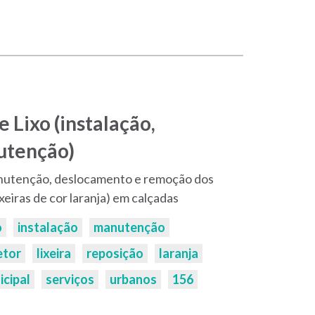
 Lixo (instalação,
utenção)
anutenção, deslocamento e remoção dos
ixeiras de cor laranja) em calçadas
o
instalação
manutenção
etor
lixeira
reposição
laranja
icipal
serviços
urbanos
156