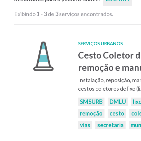
Exibindo
1 - 3
de
3
serviços encontrados.
SERVIÇOS URBANOS
Cesto Coletor de
remoção e man
Instalação, reposição, m
cestos coletores de lixo (l
Palavras-
SMSURB
DMLU
lix
chaves:
remoção
cesto
col
vias
secretaria
mun