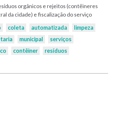
síduos orgânicos e rejeitos (contêineres
al da cidade) e fiscalização do serviço
o
coleta
automatizada
limpeza
taria
municipal
serviços
ico
contêiner
resíduos