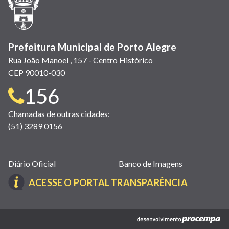
nova
janela)
Prefeitura Municipal de Porto Alegre
Rua João Manoel , 157 - Centro Histórico
CEP 90010-030
Telefone
156
para
Chamadas de outras cidades:
(51) 3289 0156
contato:
Links
Diário Oficial
Banco de Imagens
úteis
(LINK
ACESSE O PORTAL TRANSPARÊNCIA
(abrem
ABRE
em
EM
nova
(link
NOVA
janela)