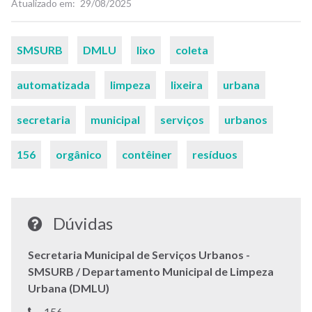
Atualizado em
29/08/2025
Palavras-
SMSURB
DMLU
lixo
coleta
chaves
automatizada
limpeza
lixeira
urbana
secretaria
municipal
serviços
urbanos
156
orgânico
contêiner
resíduos
Dúvidas
Secretaria Municipal de Serviços Urbanos -
SMSURB / Departamento Municipal de Limpeza
Urbana (DMLU)
Telefone:
156