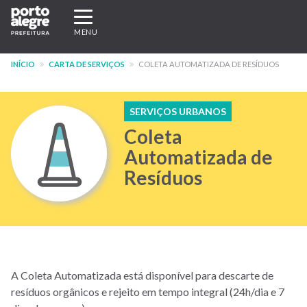
Pular
Expandir/recolher
para
navegação
MENU
o
conteúdo
INÍCIO
CARTA DE SERVIÇOS
COLETA AUTOMATIZADA DE RESÍDUOS
principal
SERVIÇOS URBANOS
Coleta
Automatizada de
Resíduos
A Coleta Automatizada está disponível para descarte de
resíduos orgânicos e rejeito em tempo integral (24h/dia e 7