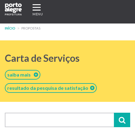
Pular
Expandir/recolher
para
navegação
MENU
o
conteúdo
INÍCIO
PROPOSTAS
principal
Carta de Serviços
saiba mais
resultado da pesquisa de satisfação