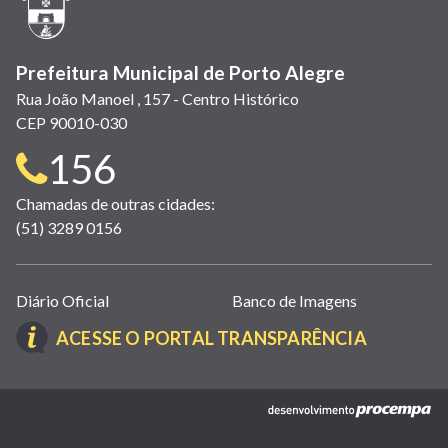
janela)
Prefeitura Municipal de Porto Alegre
Rua João Manoel , 157 - Centro Histórico
CEP 90010-030
Telefone
156
para
Chamadas de outras cidades:
(51) 3289 0156
contato:
Links
Diário Oficial
Banco de Imagens
úteis
(LINK
ACESSE O PORTAL TRANSPARÊNCIA
(abrem
ABRE
em
EM
nova
(link
NOVA
janela)
abre
JANELA)