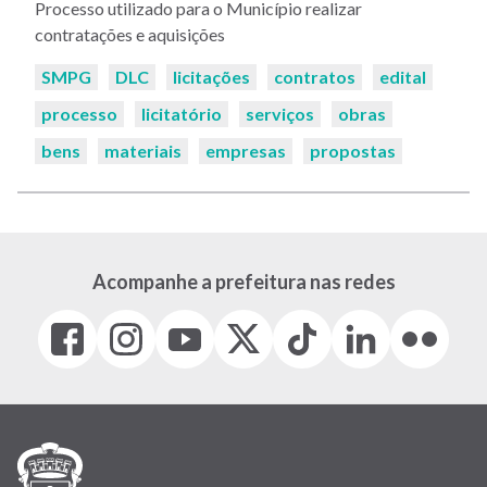
Processo utilizado para o Município realizar
contratações e aquisições
Palavras-
SMPG
DLC
licitações
contratos
edital
chaves:
processo
licitatório
serviços
obras
bens
materiais
empresas
propostas
Acompanhe a prefeitura nas redes
Facebook
Instagram
Youtube
X
Tiktok
LinkedIn
Flickr
(link
(link
(link
(Antigo
(link
(link
(link
abre
abre
abre
Twitter)
abre
abre
abre
em
em
em
(link
em
em
em
nova
nova
nova
abre
nova
nova
nova
janela)
janela)
janela)
em
janela)
janela)
janela)
nova