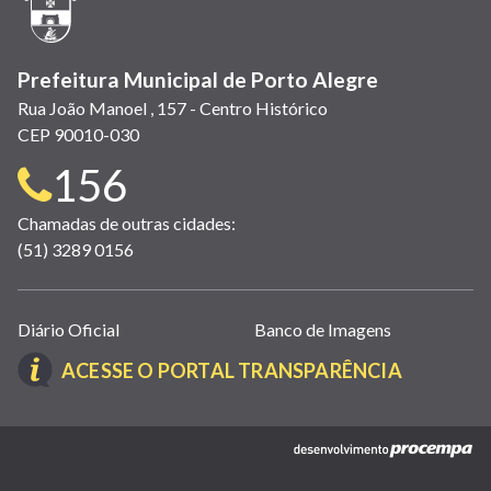
janela)
Prefeitura Municipal de Porto Alegre
Rua João Manoel , 157 - Centro Histórico
CEP 90010-030
Telefone
156
para
Chamadas de outras cidades:
(51) 3289 0156
contato:
Links
Diário Oficial
Banco de Imagens
úteis
(LINK
ACESSE O PORTAL TRANSPARÊNCIA
(abrem
ABRE
em
EM
nova
(link
NOVA
janela)
abre
JANELA)