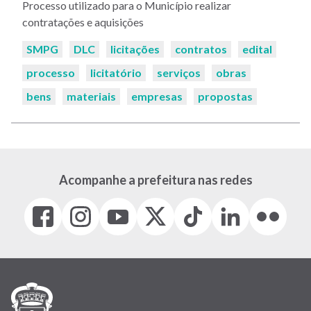
Processo utilizado para o Município realizar
contratações e aquisições
Palavras-
SMPG
DLC
licitações
contratos
edital
chaves:
processo
licitatório
serviços
obras
bens
materiais
empresas
propostas
Acompanhe a prefeitura nas redes
Facebook
Instagram
Youtube
X
Tiktok
LinkedIn
Flickr
(link
(link
(link
(Antigo
(link
(link
(link
abre
abre
abre
Twitter)
abre
abre
abre
em
em
em
(link
em
em
em
nova
nova
nova
abre
nova
nova
nova
janela)
janela)
janela)
em
janela)
janela)
janela)
nova