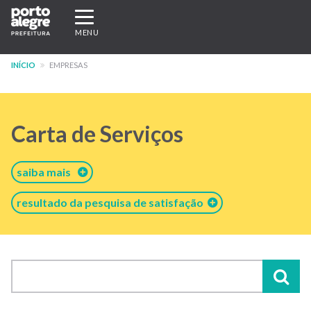
Pular
Expandir/recolher
para
navegação
MENU
o
conteúdo
INÍCIO
EMPRESAS
principal
Carta de Serviços
saiba mais
resultado da pesquisa de satisfação