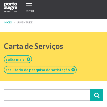
Pular
Expandir/recolher
para
navegação
MENU
o
conteúdo
INÍCIO
JUVENTUDE
principal
Carta de Serviços
saiba mais
resultado da pesquisa de satisfação