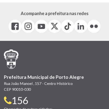
Acompanhe a prefeitura nas redes
Facebook
Instagram
Youtube
X
Tiktok
LinkedIn
Flickr
(link
(link
(link
(Antigo
(link
(link
(link
abre
abre
abre
Twitter)
abre
abre
abre
em
em
em
(link
em
em
em
nova
nova
nova
abre
nova
nova
nova
janela)
janela)
janela)
em
janela)
janela)
janela)
nova
janela)
Prefeitura Municipal de Porto Alegre
Rua João Manoel , 157 - Centro Histórico
CEP 90010-030
Telefone
156
Chamadas de outras cidades: