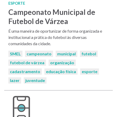
ESPORTE
Campeonato Municipal de
Futebol de Várzea
É uma maneira de oportunizar de forma organizada e
institucional a prática do futebol às diversas
comunidades da cidade.
Palavras-
SMEL
campeonato
municipal
futebol
chaves:
futebol de várzea
organização
cadastramento
educação física
esporte
lazer
juventude