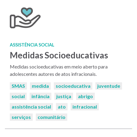
ASSISTÊNCIA SOCIAL
Medidas Socioeducativas
Medidas socioeducativas em meio aberto para
adolescentes autores de atos infracionais.
Palavras-
SMAS
medida
socioeducativa
juventude
chaves:
social
infância
justiça
abrigo
assistência social
ato
infracional
serviços
comunitário