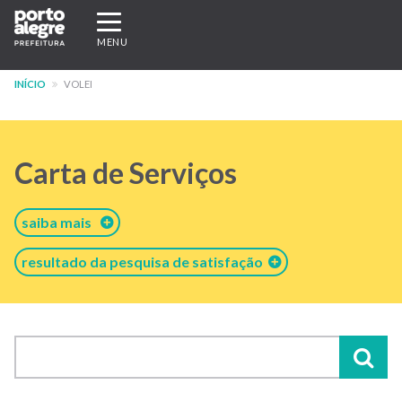
Pular
Expandir/recolher
para
navegação
MENU
o
conteúdo
INÍCIO
VOLEI
principal
Carta de Serviços
saiba mais
resultado da pesquisa de satisfação