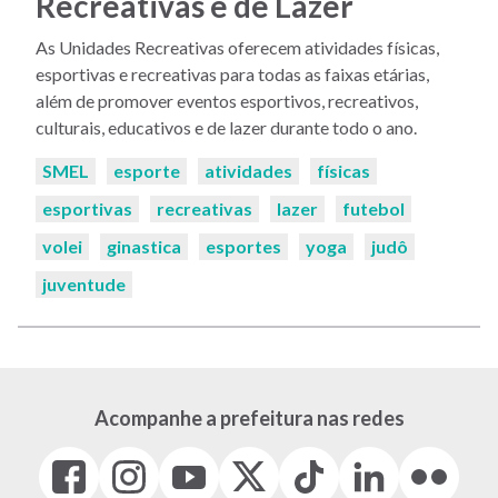
Recreativas e de Lazer
As Unidades Recreativas oferecem atividades físicas,
esportivas e recreativas para todas as faixas etárias,
além de promover eventos esportivos, recreativos,
culturais, educativos e de lazer durante todo o ano.
Palavras-
SMEL
esporte
atividades
físicas
chaves:
esportivas
recreativas
lazer
futebol
volei
ginastica
esportes
yoga
judô
juventude
Acompanhe a prefeitura nas redes
Facebook
Instagram
Youtube
X
Tiktok
LinkedIn
Flickr
(link
(link
(link
(Antigo
(link
(link
(link