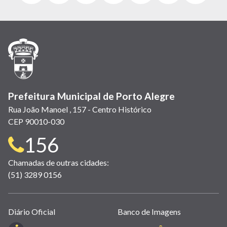
abre
abre
abre
Twitter)
abre
abre
abre
em
em
em
(link
em
em
em
nova
nova
nova
abre
nova
nova
nova
janela)
janela)
janela)
em
janela)
janela)
janela)
nova
janela)
Prefeitura Municipal de Porto Alegre
Rua João Manoel , 157 - Centro Histórico
CEP 90010-030
Telefone
156
para
Chamadas de outras cidades:
(51) 3289 0156
contato:
Links
Diário Oficial
Banco de Imagens
úteis