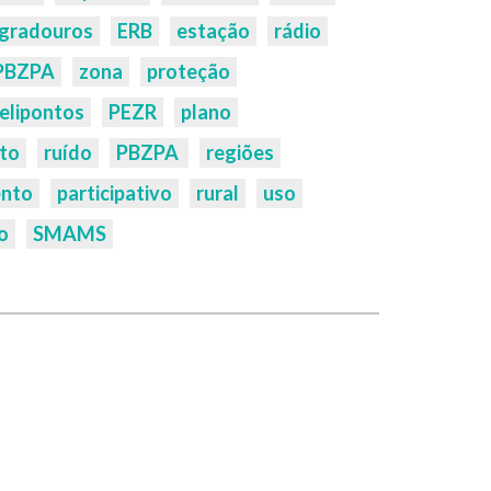
ogradouros
ERB
estação
rádio
PBZPA
zona
proteção
elipontos
PEZR
plano
to
ruído
PBZPA
regiões
nto
participativo
rural
uso
o
SMAMS