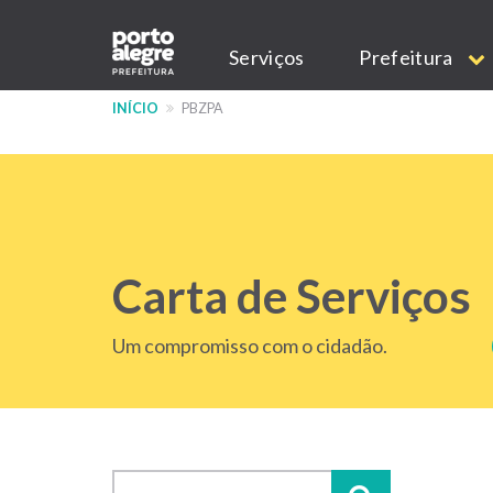
Pular
Main
para
Serviços
Prefeitura
o
navigation
conteúdo
INÍCIO
PBZPA
principal
Carta de Serviços
Um compromisso com o cidadão.