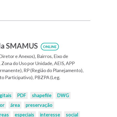
s da SMAMUS
ONLINE
retor e Anexos), Bairros, Eixo de
, Zona do Uso por Unidade, AEIS, APP
rmanente), RP (Região do Planejamento),
 Participativo), PBZPA (Leg.
gitais
PDF
shapefile
DWG
tor
área
preservação
reas
especiais
interesse
social