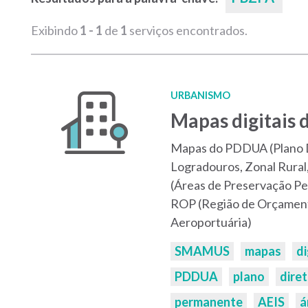
Exibindo
1 - 1
de
1
serviços encontrados.
URBANISMO
Mapas digitai
Mapas do PDDUA (Plano Di
Logradouros, Zonal Rural
(Áreas de Preservação Pe
ROP (Região de Orçamento
Aeroportuária)
Palavras-
SMAMUS
mapas
di
chaves:
PDDUA
plano
dire
permanente
AEIS
á