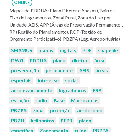
ONLINE
Mapas do PDDUA (Plano Diretor e Anexos), Bairros,
Eixo de Logradouros, Zonal Rural, Zona do Uso por
Unidade, AEIS, APP (Áreas de Preservação Permanente),
RP (Região do Planejamento), ROP (Região de
Orçamento Participativo), PBZPA (Leg. Aeroportuária)
Palavras-
SMAMUS
mapas
digitais
PDF
shapefile
chaves:
DWG
PDDUA
plano
diretor
área
preservação
permanente
AEIS
áreas
especiais
interesse
social
aerolevantamento
logradouros
ERB
estação
rádio
Base
Macrozonas
PBZPA
zona
proteção
aeródromo
PBZH
helipontos
PEZR
plano
específico
Zoneamento
ruído
PBZPA