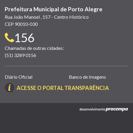
Prefeitura Municipal de Porto Alegre
Rua João Manoel , 157 - Centro Histórico
CEP 90010-030
Telefone
156
para
Chamadas de outras cidades:
(51) 3289 0156
contato:
Links
Diário Oficial
Banco de Imagens
úteis
(LINK
ACESSE O PORTAL TRANSPARÊNCIA
(abrem
ABRE
em
EM
nova
(link
NOVA
janela)
abre
JANELA)
em
nova