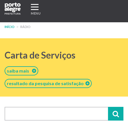
Pular
Expandir/recolher
para
navegação
MENU
o
conteúdo
INÍCIO
RÁDIO
principal
Carta de Serviços
saiba mais
resultado da pesquisa de satisfação