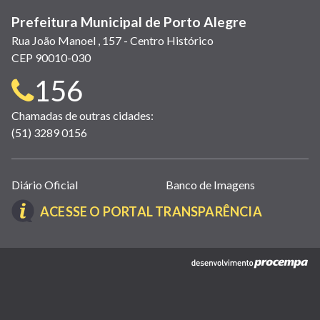
Prefeitura Municipal de Porto Alegre
Rua João Manoel , 157 - Centro Histórico
CEP 90010-030
Telefone
156
para
Chamadas de outras cidades:
(51) 3289 0156
contato:
Links
Diário Oficial
Banco de Imagens
úteis
(LINK
ACESSE O PORTAL TRANSPARÊNCIA
(abrem
ABRE
em
EM
nova
(link
NOVA
janela)
abre
JANELA)
em
nova