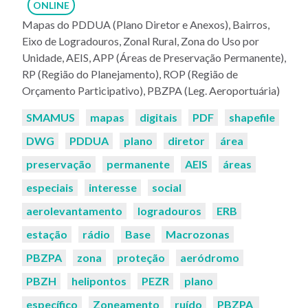
ONLINE
Mapas do PDDUA (Plano Diretor e Anexos), Bairros,
Eixo de Logradouros, Zonal Rural, Zona do Uso por
Unidade, AEIS, APP (Áreas de Preservação Permanente),
RP (Região do Planejamento), ROP (Região de
Orçamento Participativo), PBZPA (Leg. Aeroportuária)
Palavras-
SMAMUS
mapas
digitais
PDF
shapefile
chaves:
DWG
PDDUA
plano
diretor
área
preservação
permanente
AEIS
áreas
especiais
interesse
social
aerolevantamento
logradouros
ERB
estação
rádio
Base
Macrozonas
PBZPA
zona
proteção
aeródromo
PBZH
helipontos
PEZR
plano
específico
Zoneamento
ruído
PBZPA