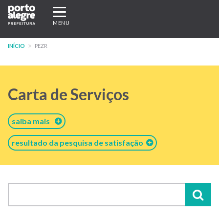
Pular
Expandir/recolher
para
navegação
MENU
o
conteúdo
INÍCIO
PEZR
principal
Carta de Serviços
saiba mais
resultado da pesquisa de satisfação