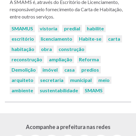
A SMAMS é, através do Escritório de Licenciamento,
responsável pelo fornecimento da Carta de Habitação,
entre outros serviços.
Palavras-
SMAMUS
vistoria
predial
habilite
chaves:
escritório
licenciamento
Habite-se
carta
habitação
obra
construção
reconstrução
ampliação
Reforma
Demolição
imóvel
casa
predios
arquiteto
secretaria
municipal
meio
ambiente
sustentabilidade
SMAMS
Acompanhe a prefeitura nas redes