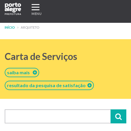
Pular
Expandir/recolher
para
navegação
MENU
o
conteúdo
INÍCIO
ARQUITETO
principal
Carta de Serviços
saiba mais
resultado da pesquisa de satisfação