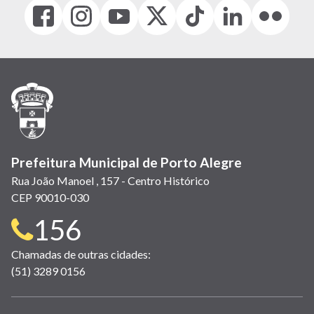
Facebook
Instagram
Youtube
X
Tiktok
LinkedIn
Flickr
(link
(link
(link
(Antigo
(link
(link
(link
abre
abre
abre
Twitter)
abre
abre
abre
em
em
em
(link
em
em
em
nova
nova
nova
abre
nova
nova
nova
janela)
janela)
janela)
em
janela)
janela)
janela)
nova
janela)
Prefeitura Municipal de Porto Alegre
Rua João Manoel , 157 - Centro Histórico
CEP 90010-030
Telefone
156
para
Chamadas de outras cidades:
(51) 3289 0156
contato: