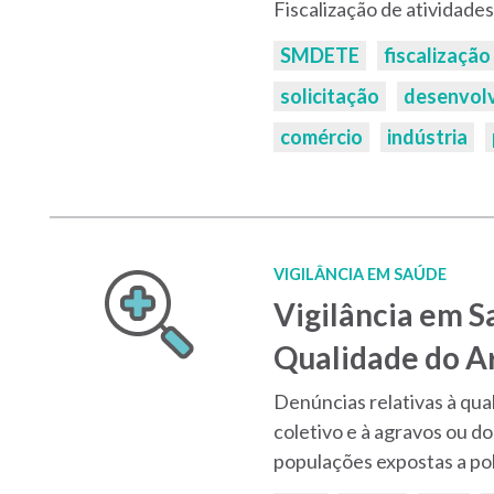
Fiscalização de atividades
Palavras-
SMDETE
fiscalização
chaves:
solicitação
desenvol
comércio
indústria
VIGILÂNCIA EM SAÚDE
Vigilância em S
Qualidade do A
Denúncias relativas à qual
coletivo e à agravos ou d
populações expostas a po