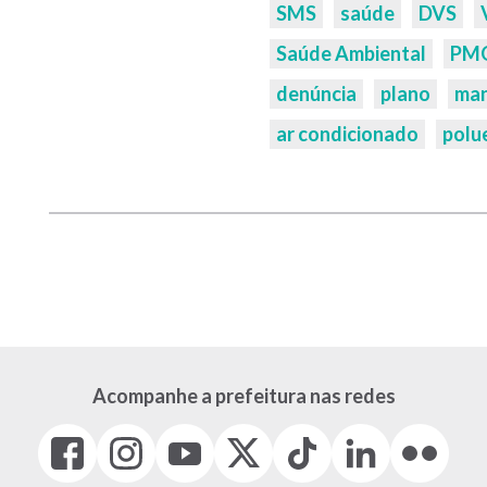
Palavras-
SMS
saúde
DVS
chaves:
Saúde Ambiental
PM
denúncia
plano
ma
ar condicionado
polu
Acompanhe a prefeitura nas redes
Facebook
Instagram
Youtube
X
Tiktok
LinkedIn
Flickr
(link
(link
(link
(Antigo
(link
(link
(link