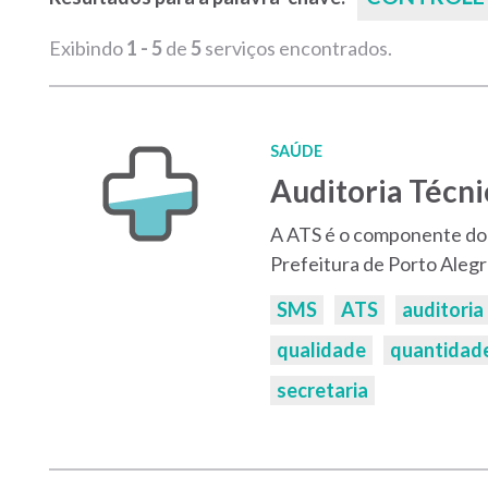
Exibindo
1 - 5
de
5
serviços encontrados.
SAÚDE
Auditoria Técni
A ATS é o componente do 
Prefeitura de Porto Aleg
Palavras-
SMS
ATS
auditoria
chaves:
qualidade
quantidad
secretaria