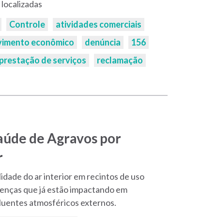
 localizadas
Controle
atividades comerciais
vimento econômico
denúncia
156
prestação de serviços
reclamação
aúde de Agravos por
r
idade do ar interior em recintos de uso
oenças que já estão impactando em
luentes atmosféricos externos.