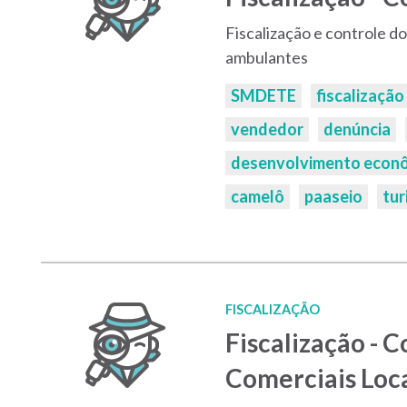
Fiscalização e controle d
ambulantes
Palavras-
SMDETE
fiscalização
chaves:
vendedor
denúncia
desenvolvimento econ
camelô
paaseio
tur
FISCALIZAÇÃO
Fiscalização - 
Comerciais Loc