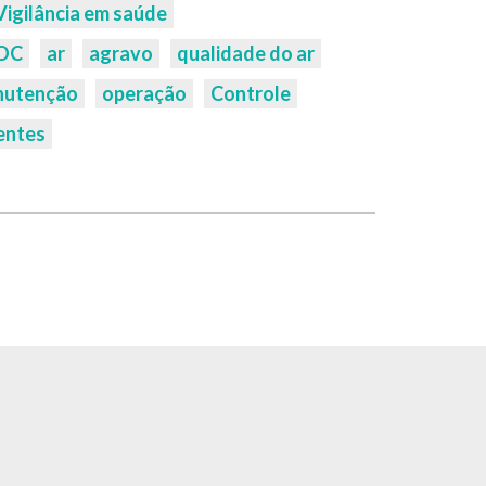
Vigilância em saúde
OC
ar
agravo
qualidade do ar
nutenção
operação
Controle
entes