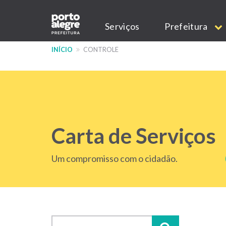
Pular
Main
para
Serviços
Prefeitura
o
navigation
conteúdo
INÍCIO
CONTROLE
principal
Carta de Serviços
Um compromisso com o cidadão.