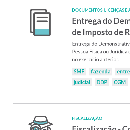
DOCUMENTOS, LICENÇAS E
Entrega do Dem
de Imposto de R
Entrega do Demonstrativ
Pessoa Física ou Jurídica 
no exercício anterior.
Palavras-
SMF
fazenda
entr
chaves:
judicial
DDP
CGM
FISCALIZAÇÃO
Fiscalização -