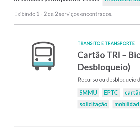
Exibindo
1 - 2
de
2
serviços encontrados.
TRÂNSITO E TRANSPORTE
Cartão TRI – Bi
Desbloqueio)
Recurso ou desbloqueio d
Palavras-
SMMU
EPTC
cartão
chaves:
solicitação
mobilidad