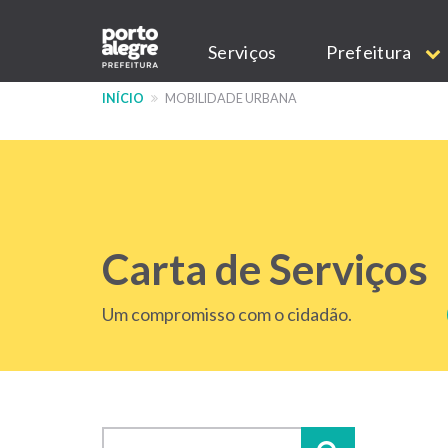
Pular
Main
para
Serviços
Prefeitura
o
navigation
conteúdo
INÍCIO
MOBILIDADE URBANA
principal
Carta de Serviços
Um compromisso com o cidadão.