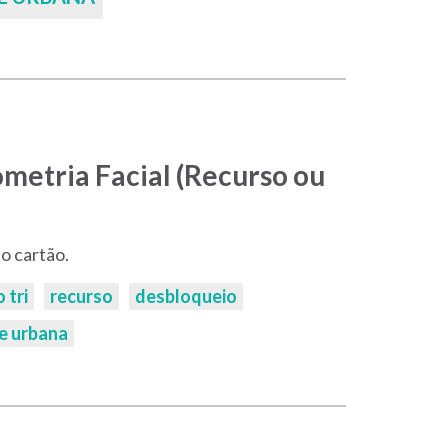
ometria Facial (Recurso ou
o cartão.
 tri
recurso
desbloqueio
e urbana