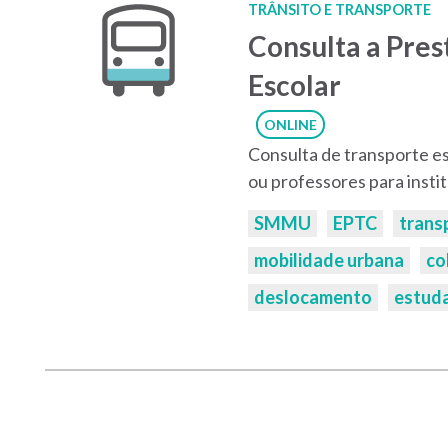
TRÂNSITO E TRANSPORTE
Consulta a Pres
Escolar
ONLINE
Consulta de transporte e
ou professores para insti
Palavras-
SMMU
EPTC
trans
chaves:
mobilidade urbana
co
deslocamento
estud