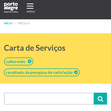
Pular
Expandir/recolher
para
navegação
MENU
o
conteúdo
INÍCIO
VEÍCULO
principal
Carta de Serviços
saiba mais
resultado da pesquisa de satisfação