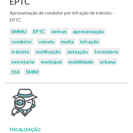
EPTC
Apresentação de condutor por infração de trânsito -
EPTC
Palavras-
SMMU
EPTC
detran
apresentação
chaves:
condutor
veículo
multa
infração
trânsito
notificação
autuação
formulário
secretaria
municipal
mobilidade
urbana
156
SMIM
FISCALIZAÇÃO