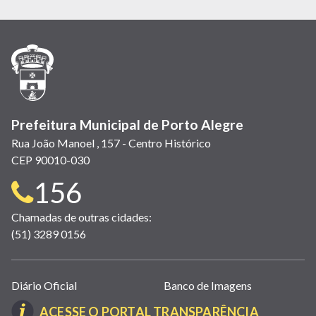
em
em
em
(link
em
em
em
nova
nova
nova
abre
nova
nova
nova
janela)
janela)
janela)
em
janela)
janela)
janela)
nova
janela)
Prefeitura Municipal de Porto Alegre
Rua João Manoel , 157 - Centro Histórico
CEP 90010-030
Telefone
156
para
Chamadas de outras cidades:
(51) 3289 0156
contato:
Links
Diário Oficial
Banco de Imagens
úteis
(LINK
ACESSE O PORTAL TRANSPARÊNCIA