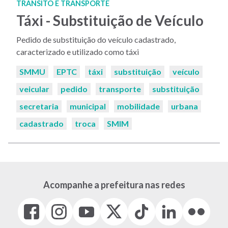
TRÂNSITO E TRANSPORTE
Táxi - Substituição de Veículo
Pedido de substituição do veículo cadastrado,
caracterizado e utilizado como táxi
Palavras-
SMMU
EPTC
táxi
substituição
veículo
chaves:
veicular
pedido
transporte
substituição
secretaria
municipal
mobilidade
urbana
cadastrado
troca
SMIM
Acompanhe a prefeitura nas redes
Facebook
Instagram
Youtube
X
Tiktok
LinkedIn
Flickr
(link
(link
(link
(Antigo
(link
(link
(link
abre
abre
abre
Twitter)
abre
abre
abre