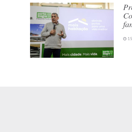
Pr
Co
fa
15