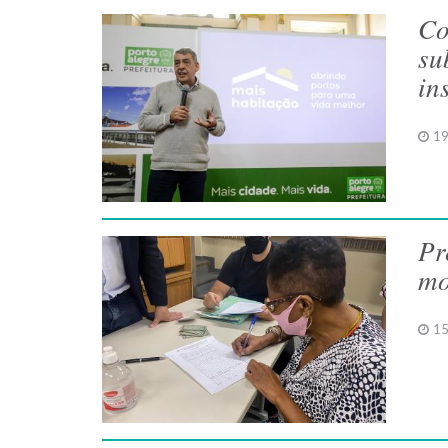
Co
su
in
19
Pr
mo
15