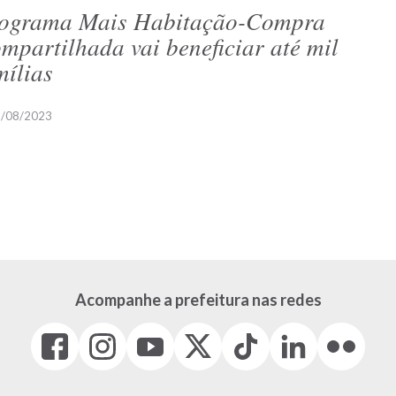
ograma Mais Habitação-Compra
mpartilhada vai beneficiar até mil
mílias
/08/2023
Acompanhe a prefeitura nas redes
Facebook
Instagram
Youtube
X
Tiktok
LinkedIn
Flickr
(link
(link
(link
(Antigo
(link
(link
(link
abre
abre
abre
Twitter)
abre
abre
abre
em
em
em
(link
em
em
em