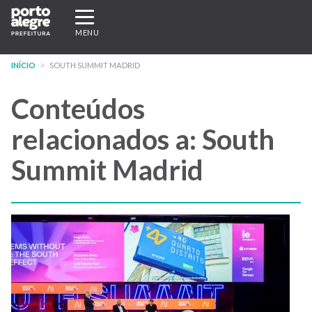
Pular
Expandir/recolher
para
navegação
MENU
o
conteúdo
INÍCIO
SOUTH SUMMIT MADRID
principal
Conteúdos
relacionados a: South
Summit Madrid