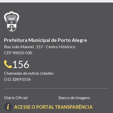
em
em
em
(link
em
em
em
nova
nova
nova
abre
nova
nova
nova
janela)
janela)
janela)
em
janela)
janela)
janela)
nova
janela)
Prefeitura Municipal de Porto Alegre
Rua João Manoel , 157 - Centro Histórico
CEP 90010-030
Telefone
156
para
Chamadas de outras cidades:
(51) 3289 0156
contato:
Links
Diário Oficial
Banco de Imagens
úteis
(LINK
ACESSE O PORTAL TRANSPARÊNCIA
(abrem