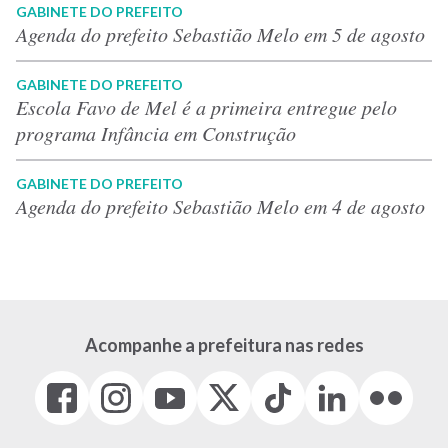
GABINETE DO PREFEITO
Agenda do prefeito Sebastião Melo em 5 de agosto
GABINETE DO PREFEITO
Escola Favo de Mel é a primeira entregue pelo
programa Infância em Construção
GABINETE DO PREFEITO
Agenda do prefeito Sebastião Melo em 4 de agosto
Acompanhe a prefeitura nas redes
Facebook
Instagram
Youtube
X
Tiktok
LinkedIn
Flickr
(link
(link
(link
(Antigo
(link
(link
(link
abre
abre
abre
Twitter)
abre
abre
abre