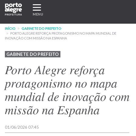
Pular
Expandir/recolher
para
navegação
MENU
o
conteúdo
INÍCIO
GABINETE DO PREFEITO
principal
PORTO ALEGRE REFORÇA PROTAGONISMO NO MAPA MUNDIAL DE
INOVAÇÃO COM MISSÃO NA ESPANHA
GABINETE DO PREFEITO
Porto Alegre reforça
protagonismo no mapa
mundial de inovação com
missão na Espanha
01/06/2026 07:45