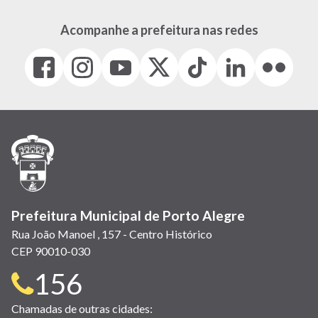
Acompanhe a prefeitura nas redes
Facebook
Instagram
Youtube
X
Tiktok
LinkedIn
Flickr
(link
(link
(link
(Antigo
(link
(link
(link
abre
abre
abre
Twitter)
abre
abre
abre
em
em
em
(link
em
em
em
nova
nova
nova
abre
nova
nova
nova
janela)
janela)
janela)
em
janela)
janela)
janela)
nova
janela)
Prefeitura Municipal de Porto Alegre
Rua João Manoel , 157 - Centro Histórico
CEP 90010-030
Telefone
156
para
Chamadas de outras cidades: