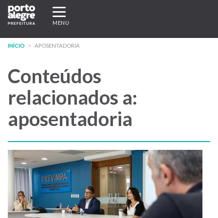
Pular
Expandir/recolher
para
navegação
MENU
o
conteúdo
INÍCIO
APOSENTADORIA
principal
Conteúdos
relacionados a:
aposentadoria