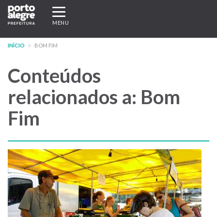
Pular
Expandir/recolher
para
navegação
MENU
o
conteúdo
INÍCIO
BOM FIM
principal
Conteúdos
relacionados a: Bom
Fim