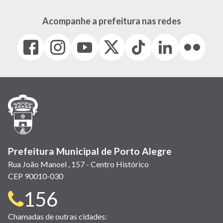
Acompanhe a prefeitura nas redes
Facebook
Instagram
Youtube
X
Tiktok
LinkedIn
Flickr
(link
(link
(link
(Antigo
(link
(link
(link
abre
abre
abre
Twitter)
abre
abre
abre
em
em
em
(link
em
em
em
nova
nova
nova
abre
nova
nova
nova
janela)
janela)
janela)
em
janela)
janela)
janela)
nova
janela)
Prefeitura Municipal de Porto Alegre
Rua João Manoel , 157 - Centro Histórico
CEP 90010-030
Telefone
156
para
Chamadas de outras cidades: