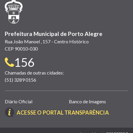
janela)
janela)
janela)
em
janela)
janela)
janela)
nova
janela)
Prefeitura Municipal de Porto Alegre
Rua João Manoel , 157 - Centro Histórico
CEP 90010-030
Telefone
156
para
Chamadas de outras cidades:
(51) 3289 0156
contato:
Links
Diário Oficial
Banco de Imagens
úteis
(LINK
ACESSE O PORTAL TRANSPARÊNCIA
(abrem
ABRE
em
EM
nova