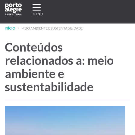
Pular
Expandir/recolher
para
navegação
MENU
o
conteúdo
INÍCIO
MEIO AMBIENTE E SUSTENTABILIDADE
principal
Conteúdos
relacionados a: meio
ambiente e
sustentabilidade