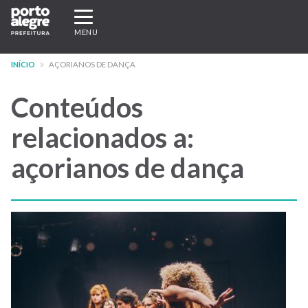
Pular
Expandir/recolher
para
navegação
MENU
o
conteúdo
INÍCIO
AÇORIANOS DE DANÇA
principal
Conteúdos
relacionados a:
açorianos de dança