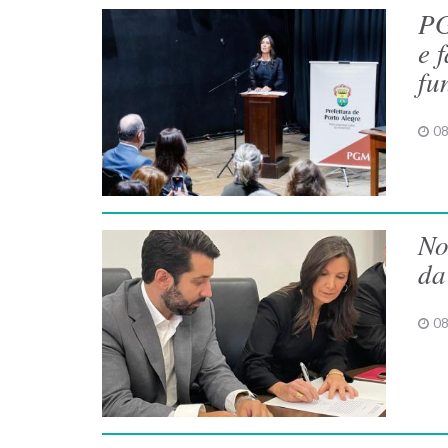
PG
e 
fu
08
No
da
08