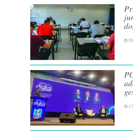
Pr
ju
do
05
PG
ad
ge
17