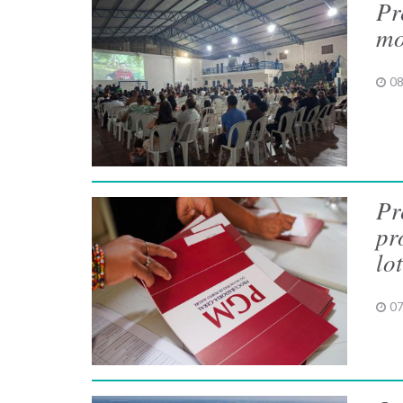
Pr
mo
08
Pr
pr
lo
07