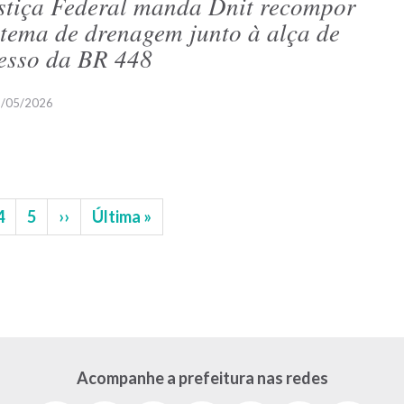
stiça Federal manda Dnit recompor
stema de drenagem junto à alça de
esso da BR 448
/05/2026
na
Página
4
Página
5
Próxima
››
Última
Última »
página
página
Acompanhe a prefeitura nas redes