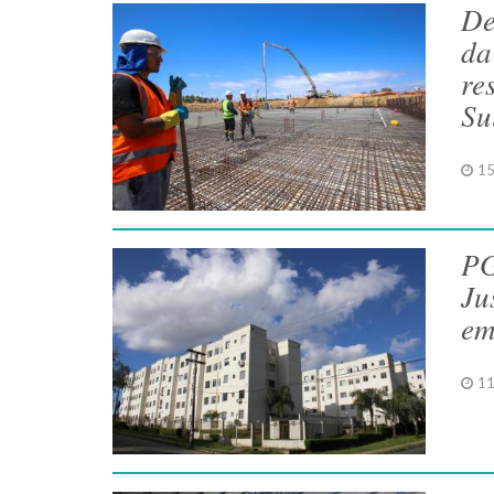
De
da
re
Su
15
PG
Ju
em
11