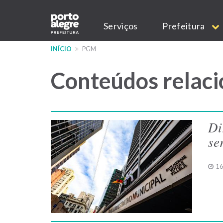
Pular
Main
para
Serviços
Prefeitura
o
navigation
conteúdo
INÍCIO
PGM
principal
Conteúdos relac
Di
se
16