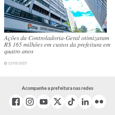
Ações da Controladoria-Geral otimizaram
R$ 165 milhões em custos da prefeitura em
quatro anos
12/03/2025
Acompanhe a prefeitura nas redes
Facebook
Instagram
Youtube
X
Tiktok
LinkedIn
Flickr
(link
(link
(link
(Antigo
(link
(link
(link
abre
abre
abre
Twitter)
abre
abre
abre