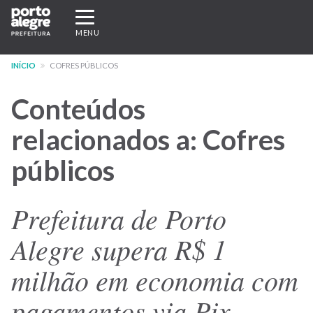
Pular
Expandir/recolher
para
navegação
MENU
o
conteúdo
INÍCIO
COFRES PÚBLICOS
principal
Conteúdos
relacionados a: Cofres
públicos
Prefeitura de Porto
Alegre supera R$ 1
milhão em economia com
pagamentos via Pix