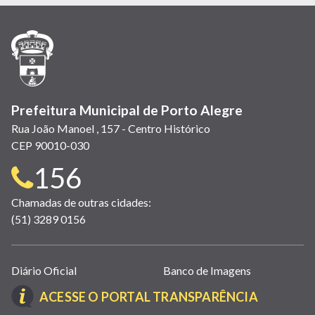
em
em
em
(link
em
em
em
nova
nova
nova
abre
nova
nova
nova
janela)
janela)
janela)
em
janela)
janela)
janela)
nova
janela)
Prefeitura Municipal de Porto Alegre
Rua João Manoel , 157 - Centro Histórico
CEP 90010-030
Telefone
156
para
Chamadas de outras cidades:
(51) 3289 0156
contato:
Links
Diário Oficial
Banco de Imagens
úteis
(LINK
ACESSE O PORTAL TRANSPARÊNCIA
(abrem