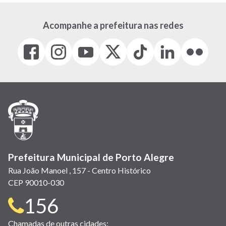
Acompanhe a prefeitura nas redes
Facebook
Instagram
Youtube
X
Tiktok
LinkedIn
Flickr
(link
(link
(link
(Antigo
(link
(link
(link
abre
abre
abre
Twitter)
abre
abre
abre
em
em
em
(link
em
em
em
nova
nova
nova
abre
nova
nova
nova
janela)
janela)
janela)
em
janela)
janela)
janela)
nova
janela)
Prefeitura Municipal de Porto Alegre
Rua João Manoel , 157 - Centro Histórico
CEP 90010-030
Telefone
156
para
Chamadas de outras cidades: