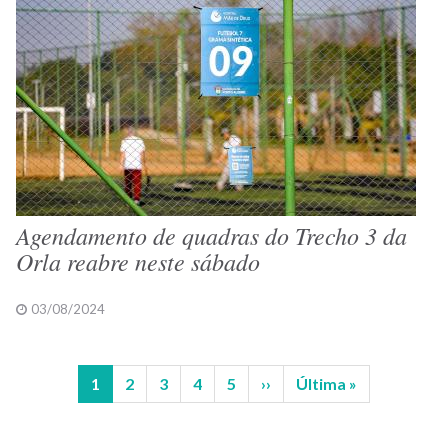
Agendamento de quadras do Trecho 3 da
Orla reabre neste sábado
03/08/2024
Página
1
Página
2
Página
3
Página
4
Página
5
Próxima
››
Última
Última »
Paginação
atual
página
página