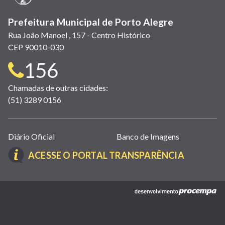
Prefeitura Municipal de Porto Alegre
Rua João Manoel , 157 - Centro Histórico
CEP 90010-030
Telefone
156
para
Chamadas de outras cidades:
(51) 3289 0156
contato:
Links
Diário Oficial
Banco de Imagens
úteis
(LINK
ACESSE O PORTAL TRANSPARÊNCIA
(abrem
ABRE
em
EM
nova
(link
NOVA
janela)
abre
JANELA)
em