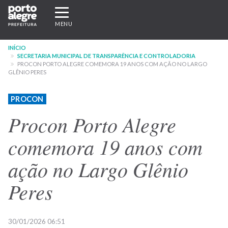
Pular
Expandir/recolher
para
navegação
MENU
o
conteúdo
INÍCIO
principal
SECRETARIA MUNICIPAL DE TRANSPARÊNCIA E CONTROLADORIA
PROCON PORTO ALEGRE COMEMORA 19 ANOS COM AÇÃO NO LARGO
GLÊNIO PERES
PROCON
Procon Porto Alegre
comemora 19 anos com
ação no Largo Glênio
Peres
30/01/2026 06:51