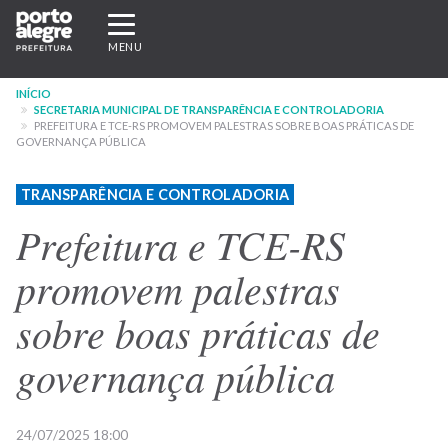
Pular
Expandir/recolher
para
navegação
MENU
o
conteúdo
INÍCIO
principal
SECRETARIA MUNICIPAL DE TRANSPARÊNCIA E CONTROLADORIA
PREFEITURA E TCE-RS PROMOVEM PALESTRAS SOBRE BOAS PRÁTICAS DE
GOVERNANÇA PÚBLICA
TRANSPARÊNCIA E CONTROLADORIA
Prefeitura e TCE-RS
promovem palestras
sobre boas práticas de
governança pública
24/07/2025 18:00