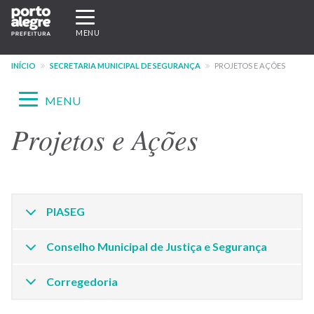
Pular
Expandir/recolher
para
navegação
MENU
o
conteúdo
INÍCIO
SECRETARIA MUNICIPAL DE SEGURANÇA
PROJETOS E AÇÕES
principal
Expandir/recolher
MENU
navegação
Projetos e Ações
Menu
-
site
SMSEG
PIASEG
Conselho Municipal de Justiça e Segurança
Corregedoria