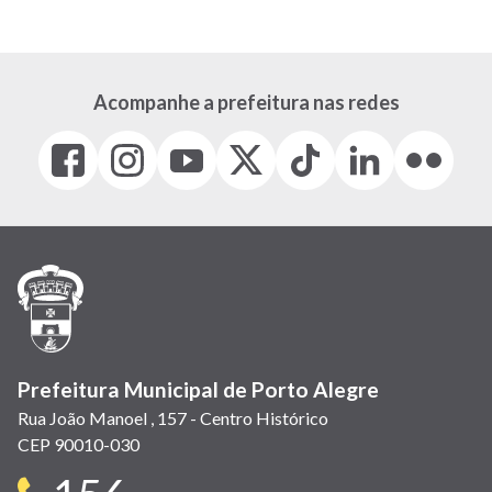
Acompanhe a prefeitura nas redes
Facebook
Instagram
Youtube
X
Tiktok
LinkedIn
Flickr
(link
(link
(link
(Antigo
(link
(link
(link
abre
abre
abre
Twitter)
abre
abre
abre
em
em
em
(link
em
em
em
nova
nova
nova
abre
nova
nova
nova
janela)
janela)
janela)
em
janela)
janela)
janela)
nova
janela)
Prefeitura Municipal de Porto Alegre
Rua João Manoel , 157 - Centro Histórico
CEP 90010-030