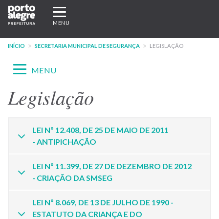
Pular
Expandir/recolher
para
navegação
MENU
o
conteúdo
INÍCIO
SECRETARIA MUNICIPAL DE SEGURANÇA
LEGISLAÇÃO
principal
Expandir/recolher
MENU
navegação
Legislação
Menu
-
site
LEI Nº 12.408, DE 25 DE MAIO DE 2011
- ANTIPICHAÇÃO
SMSEG
LEI Nº 11.399, DE 27 DE DEZEMBRO DE 2012
- CRIAÇÃO DA SMSEG
LEI Nº 8.069, DE 13 DE JULHO DE 1990 -
ESTATUTO DA CRIANÇA E DO