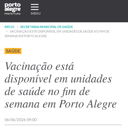
Pular
Expandir/recolher
para
navegação
MENU
o
conteúdo
INÍCIO
SECRETARIA MUNICIPAL DE SAÚDE
principal
VACINAÇÃO ESTÁ DISPONÍVEL EM UNIDADES DE SAÚDE NO FIM DE
SEMANA EM PORTO ALEGRE
SAÚDE
Vacinação está
disponível em unidades
de saúde no fim de
semana em Porto Alegre
06/06/2026 09:00