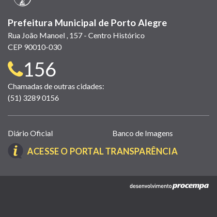
Prefeitura Municipal de Porto Alegre
Rua João Manoel , 157 - Centro Histórico
CEP 90010-030
Telefone
156
para
Chamadas de outras cidades:
(51) 3289 0156
contato:
Links
Diário Oficial
Banco de Imagens
úteis
(LINK
ACESSE O PORTAL TRANSPARÊNCIA
(abrem
ABRE
em
EM
nova
(link
NOVA
janela)
abre
JANELA)
em