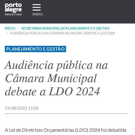
Pular
Expandir/recolher
para
navegação
MENU
o
conteúdo
INÍCIO
SECRETARIA MUNICIPAL DE PLANEJAMENTO E GESTÃO
principal
AUDIÊNCIA PÚBLICA NA CÂMARA MUNICIPAL DEBATE A LDO 2024
PLANEJAMENTO E GESTÃO
Audiência pública na
Câmara Municipal
debate a LDO 2024
29/08/2023 15:03
A Lei de Diretrizes Orçamentárias (LDO) 2024 foi debatida