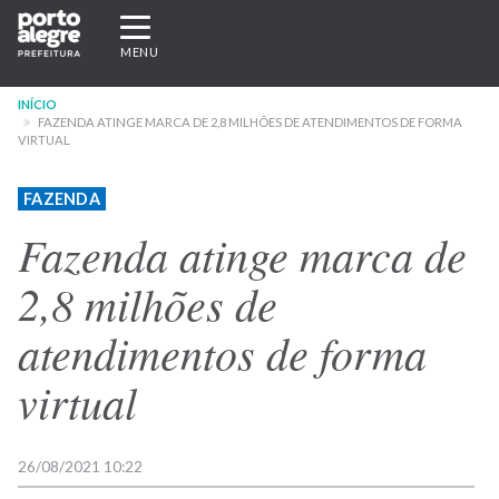
Pular
Expandir/recolher
para
navegação
MENU
o
conteúdo
INÍCIO
principal
FAZENDA ATINGE MARCA DE 2,8 MILHÕES DE ATENDIMENTOS DE FORMA
VIRTUAL
FAZENDA
Fazenda atinge marca de
2,8 milhões de
atendimentos de forma
virtual
26/08/2021 10:22