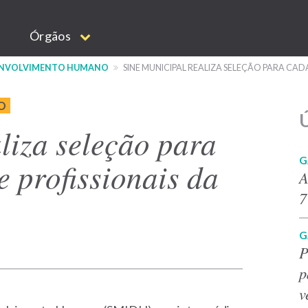
Órgãos
ESENVOLVIMENTO HUMANO
SINE MUNICIPAL REALIZA SELEÇÃO PARA CAD
O
Ú
liza seleção para
G
e profissionais da
A
7
G
P
p
v