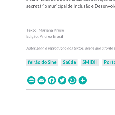
secretário municipal de Inclusão e Desenvol
Mariana Kruse
Andrea Brasil
feirão do Sine
Saúde
SMIDH
Port
Print
Email
Facebook
Twitter
WhatsAp
Share