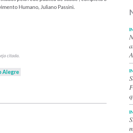
vimento Humano, Juliano Passini.
I
N
a
A
I
o Alegre
S
F
p
q
I
S
m