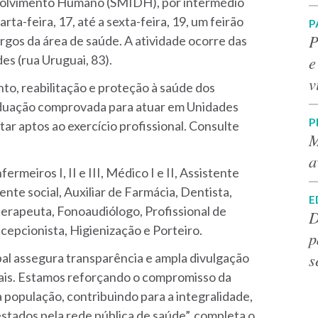
nvolvimento Humano (SMIDH), por intermédio
rta-feira, 17, até a sexta-feira, 19, um feirão
P
P
gos da área de saúde. A atividade ocorre das
e
es (rua Uruguai, 83).
v
to, reabilitação e proteção à saúde dos
raduação comprovada para atuar em Unidades
P
ar aptos ao exercício profissional. Consulte
M
a
rmeiros I, II e III, Médico I e II, Assistente
te social, Auxiliar de Farmácia, Dentista,
E
terapeuta, Fonoaudiólogo, Profissional de
D
ecepcionista, Higienização e Porteiro.
p
s
pal assegura transparência e ampla divulgação
ais. Estamos reforçando o compromisso da
à população, contribuindo para a integralidade,
estados pela rede pública de saúde”, completa o