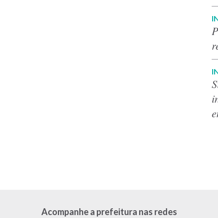
I
P
r
I
S
i
e
Acompanhe a prefeitura nas redes