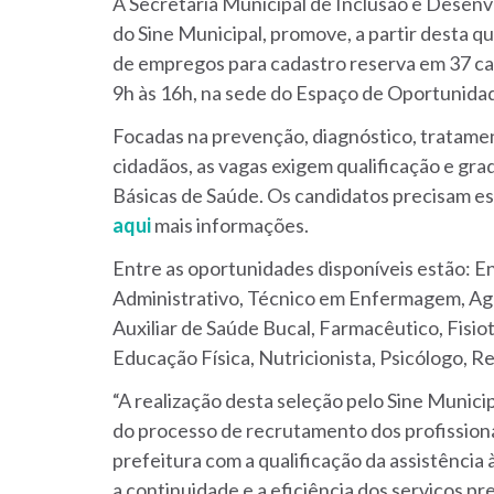
A Secretaria Municipal de Inclusão e Dese
do Sine Municipal, promove, a partir desta qua
de empregos para cadastro reserva em 37 car
9h às 16h, na sede do Espaço de Oportunidad
Focadas na prevenção, diagnóstico, tratamen
cidadãos, as vagas exigem qualificação e g
Básicas de Saúde. Os candidatos precisam est
aqui
mais informações.
Entre as oportunidades disponíveis estão: Enfe
Administrativo, Técnico em Enfermagem, Agen
Auxiliar de Saúde Bucal, Farmacêutico, Fisio
Educação Física, Nutricionista, Psicólogo, R
“A realização desta seleção pelo Sine Munici
do processo de recrutamento dos profission
prefeitura com a qualificação da assistência 
a continuidade e a eficiência dos serviços pr