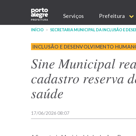
Pular
Main
para
Serviços
Prefeitura
o
navigation
conteúdo
INÍCIO
SECRETARIA MUNICIPAL DA INCLUSÃO E D
principal
INCLUSÃO E DESENVOLVIMENTO HUMAN
Sine Municipal rea
cadastro reserva d
saúde
17/06/2026 08:07