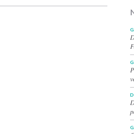
G
D
F
G
P
v
D
D
p
G