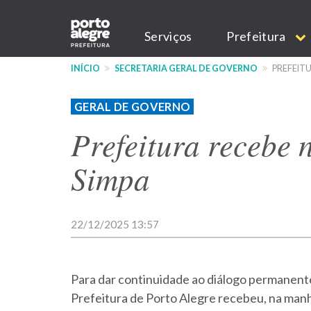
Pular
Main
para
Serviços
Prefeitura
o
navigation
conteúdo
INÍCIO
SECRETARIA GERAL DE GOVERNO
PREFEITU
principal
GERAL DE GOVERNO
Prefeitura recebe 
Simpa
22/12/2025 13:57
Para dar continuidade ao diálogo permanente
Prefeitura de Porto Alegre recebeu, na manhã