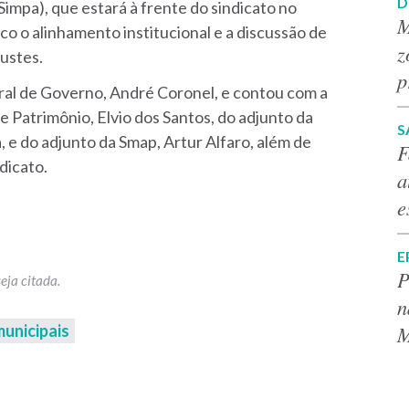
D
Simpa), que estará à frente do sindicato no
M
o o alinhamento institucional e a discussão de
z
ustes.
p
ral de Governo, André Coronel, e contou com a
e Patrimônio, Elvio dos Santos, do adjunto da
S
 e do adjunto da Smap, Artur Alfaro, além de
F
dicato.
a
e
E
P
n
municipais
M
p