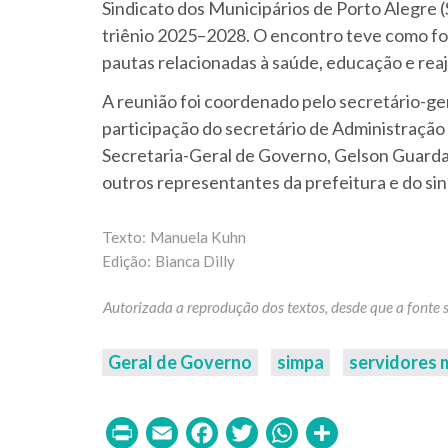
Sindicato dos Municipários de Porto Alegre (
triênio 2025–2028. O encontro teve como foc
pautas relacionadas à saúde, educação e reaj
A reunião foi coordenado pelo secretário-ge
participação do secretário de Administração 
Secretaria-Geral de Governo, Gelson Guarda,
outros representantes da prefeitura e do sin
Manuela Kuhn
Bianca Dilly
Geral de Governo
simpa
servidores 
Print
Email
Facebook
Twitter
WhatsAp
Share