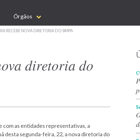
Órgãos
RA RECEBE NOVA DIRETORIA DO SIMPA
Ú
nova diretoria do
C
P
p
S
O
d
 com as entidades representativas, a
 desta segunda-feira, 22, a nova diretoria do