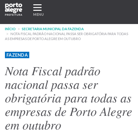
Pular
Expandir/recolher
para
navegação
MENU
o
conteúdo
INÍCIO
SECRETARIA MUNICIPAL DA FAZENDA
principal
NOTA FISCAL PADRÃO NACIONAL PASSA SER OBRIGATÓRIA PARA TODAS
AS EMPRESAS DE PORTO ALEGRE EM OUTUBRO
FAZENDA
Nota Fiscal padrão
nacional passa ser
obrigatória para todas as
empresas de Porto Alegre
em outubro