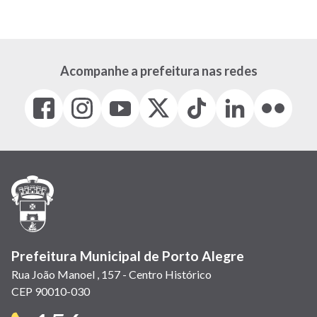
Acompanhe a prefeitura nas redes
Facebook
Instagram
Youtube
X
Tiktok
LinkedIn
Flickr
(link
(link
(link
(Antigo
(link
(link
(link
abre
abre
abre
Twitter)
abre
abre
abre
em
em
em
(link
em
em
em
nova
nova
nova
abre
nova
nova
nova
janela)
janela)
janela)
em
janela)
janela)
janela)
nova
janela)
Prefeitura Municipal de Porto Alegre
Rua João Manoel , 157 - Centro Histórico
CEP 90010-030